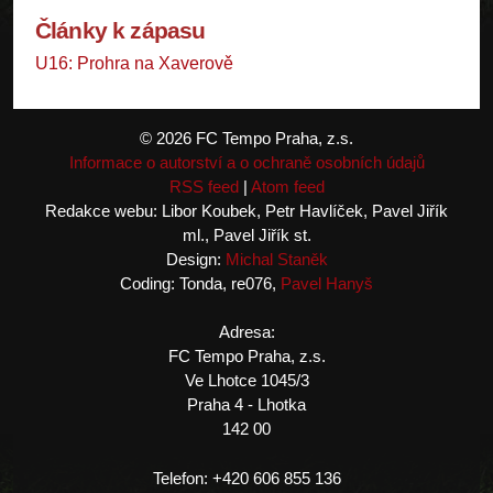
Články k zápasu
U16: Prohra na Xaverově
© 2026 FC Tempo Praha, z.s.
Informace o autorství a o ochraně osobních údajů
RSS feed
|
Atom feed
Redakce webu: Libor Koubek, Petr Havlíček, Pavel Jiřík
ml., Pavel Jiřík st.
Design:
Michal Staněk
Coding: Tonda, re076,
Pavel Hanyš
Adresa:
FC Tempo Praha, z.s.
Ve Lhotce 1045/3
Praha 4 - Lhotka
142 00
Telefon: +420 606 855 136