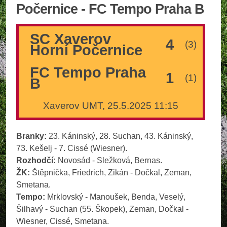
Počernice - FC Tempo Praha B
SC Xaverov
4
(3)
Horní Počernice
FC Tempo Praha
1
(1)
B
Xaverov UMT, 25.5.2025 11:15
Branky:
23. Káninský, 28. Suchan, 43. Káninský,
73. Kešelj - 7. Cissé (Wiesner).
Rozhodčí:
Novosád - Sležková, Bernas.
ŽK:
Štěpnička, Friedrich, Zikán - Dočkal, Zeman,
Smetana.
Tempo:
Mrklovský - Manoušek, Benda, Veselý,
Šilhavý - Suchan (55. Škopek), Zeman, Dočkal -
Wiesner, Cissé, Smetana.