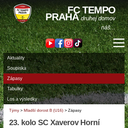
FC TEMPO
PRAHA
druhej domov
náš...
Aktuality
Soupiska
Zápasy
Tabulky
Los a výsledky
Týmy
>
Mladší dorost B (U16)
>
Zápasy
23. kolo SC Xaverov Horní