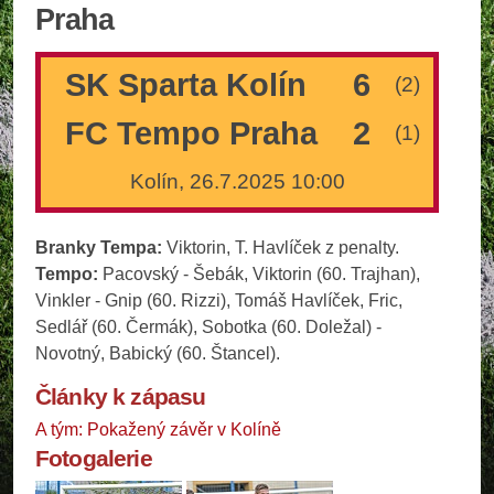
Praha
SK Sparta Kolín
6
(2)
FC Tempo Praha
2
(1)
Kolín, 26.7.2025 10:00
Branky Tempa:
Viktorin, T. Havlíček z penalty.
Tempo:
Pacovský - Šebák, Viktorin (60. Trajhan),
Vinkler - Gnip (60. Rizzi), Tomáš Havlíček, Fric,
Sedlář (60. Čermák), Sobotka (60. Doležal) -
Novotný, Babický (60. Štancel).
Články k zápasu
A tým: Pokažený závěr v Kolíně
Fotogalerie