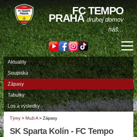
FC TEMPO
PRAHA
druhej domov
náš...
Aktuality
Soupiska
Zápasy
Tabulky
Los a výsledky
Týmy
>
Muži A
>
Zápasy
SK Sparta Kolín - FC Tempo