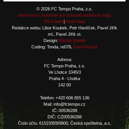
© 2026 FC Tempo Praha, z.s.
Informace o autorství a o ochraně osobních údajů
RSS feed
|
Atom feed
Redakce webu: Libor Koubek, Petr Havlíček, Pavel Jiřík
ml., Pavel Jiřík st.
Design:
Michal Staněk
Coding: Tonda, re076,
Pavel Hanyš
Adresa:
FC Tempo Praha, z.s.
Ve Lhotce 1045/3
Praha 4 - Lhotka
142 00
Telefon: +420 606 855 136
Mail: info@fctempo.cz
IČ: 00536288
DIČ: CZ00536288
Číslo účtu: 61519359/0800, Česká spořitelna, a.s.