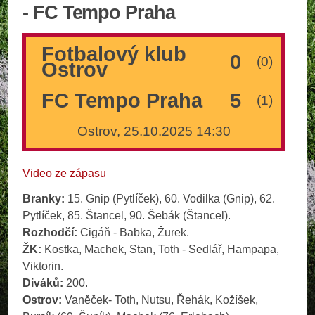
- FC Tempo Praha
Fotbalový klub
0
(0)
Ostrov
FC Tempo Praha
5
(1)
Ostrov, 25.10.2025 14:30
Video ze zápasu
Branky:
15. Gnip (Pytlíček), 60. Vodilka (Gnip), 62.
Pytlíček, 85. Štancel, 90. Šebák (Štancel).
Rozhodčí:
Cigáň - Babka, Žurek.
ŽK:
Kostka, Machek, Stan, Toth - Sedlář, Hampapa,
Viktorin.
Diváků:
200.
Ostrov:
Vaněček- Toth, Nutsu, Řehák, Kožíšek,