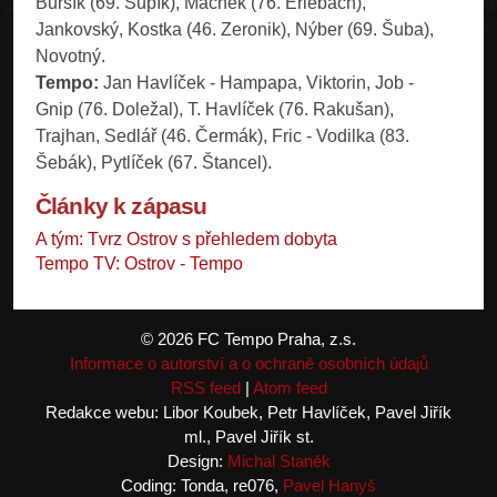
Bursík (69. Šupík), Machek (76. Erlebach),
Jankovský, Kostka (46. Zeronik), Nýber (69. Šuba),
Novotný.
Tempo:
Jan Havlíček - Hampapa, Viktorin, Job -
Gnip (76. Doležal), T. Havlíček (76. Rakušan),
Trajhan, Sedlář (46. Čermák), Fric - Vodilka (83.
Šebák), Pytlíček (67. Štancel).
Články k zápasu
A tým: Tvrz Ostrov s přehledem dobyta
Tempo TV: Ostrov - Tempo
© 2026 FC Tempo Praha, z.s.
Informace o autorství a o ochraně osobních údajů
RSS feed
|
Atom feed
Redakce webu: Libor Koubek, Petr Havlíček, Pavel Jiřík
ml., Pavel Jiřík st.
Design:
Michal Staněk
Coding: Tonda, re076,
Pavel Hanyš