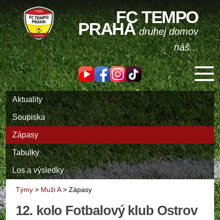
FC TEMPO
PRAHA
druhej domov
náš...
Aktuality
Soupiska
Zápasy
Tabulky
Los a výsledky
Týmy
>
Muži A
>
Zápasy
12. kolo Fotbalový klub Ostrov