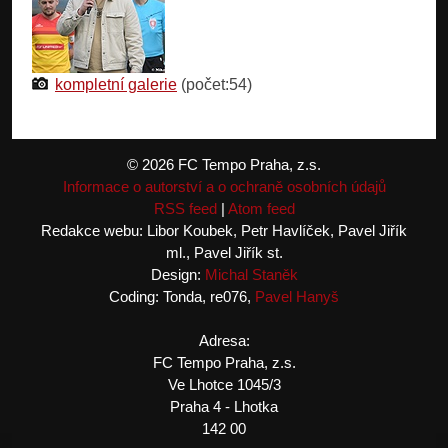
kompletní galerie
(počet:54)
© 2026 FC Tempo Praha, z.s.
Informace o autorství a o ochraně osobních údajů
RSS feed
|
Atom feed
Redakce webu: Libor Koubek, Petr Havlíček, Pavel Jiřík
ml., Pavel Jiřík st.
Design:
Michal Staněk
Coding: Tonda, re076,
Pavel Hanyš
Adresa:
FC Tempo Praha, z.s.
Ve Lhotce 1045/3
Praha 4 - Lhotka
142 00