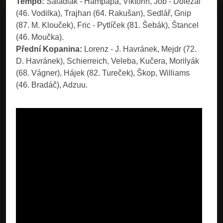
Tempo:
Saladiak - Hampapa, Viktorin, Job - Doležal
(46. Vodilka), Trajhan (64. Rakušan), Sedlář, Gnip
(87. M. Klouček), Fric - Pytlíček (81. Šebák), Štancel
(46. Moučka).
Přední Kopanina:
Lorenz - J. Havránek, Mejdr (72.
D. Havránek), Schierreich, Veleba, Kučera, Morilyák
(68. Vágner), Hájek (82. Tureček), Škop, Williams
(46. Bradáč), Adzuu.