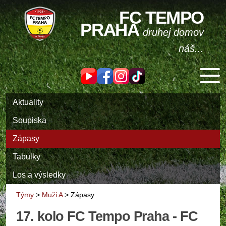
FC TEMPO
PRAHA
druhej domov
náš...
Aktuality
Soupiska
Zápasy
Tabulky
Los a výsledky
Týmy
>
Muži A
>
Zápasy
17. kolo FC Tempo Praha - FC