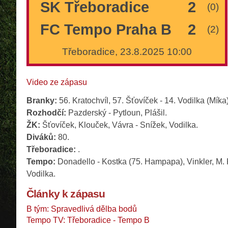
SK Třeboradice
2
(0)
FC Tempo Praha B
2
(2)
Třeboradice, 23.8.2025 10:00
Video ze zápasu
Branky:
56. Kratochvíl, 57. Šťovíček - 14. Vodilka (Míka)
Rozhodčí:
Pazderský - Pytloun, Plášil.
ŽK:
Šťovíček, Klouček, Vávra - Snížek, Vodilka.
Diváků:
80.
Třeboradice:
.
Tempo:
Donadello - Kostka (75. Hampapa), Vinkler, M. K
Vodilka.
Články k zápasu
B tým: Spravedlivá dělba bodů
Tempo TV: Třeboradice - Tempo B