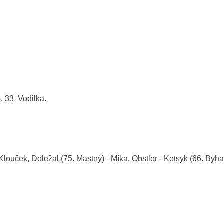
, 33. Vodilka.
louček, Doležal (75. Mastný) - Míka, Obstler - Ketsyk (66. Byh