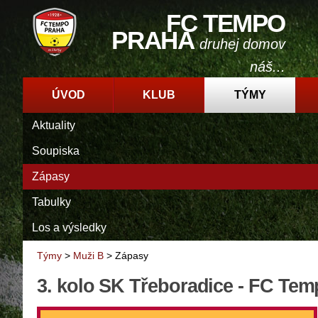
FC TEMPO
PRAHA
druhej domov
náš...
ÚVOD
KLUB
TÝMY
Aktuality
Soupiska
Zápasy
Tabulky
Los a výsledky
Týmy
>
Muži B
>
Zápasy
3. kolo SK Třeboradice - FC Te