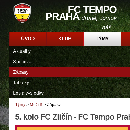
FC TEMPO
PRAHA
druhej domov
náš...
ÚVOD
KLUB
TÝMY
Aktuality
Soupiska
Zápasy
Tabulky
Los a výsledky
Týmy
>
Muži B
>
Zápasy
5. kolo FC Zličín - FC Tempo Pra