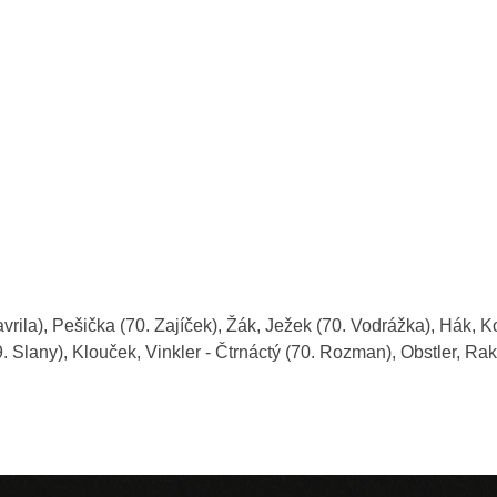
ila), Pešička (70. Zajíček), Žák, Ježek (70. Vodrážka), Hák, Ko
. Slany), Klouček, Vinkler - Čtrnáctý (70. Rozman), Obstler, Raku