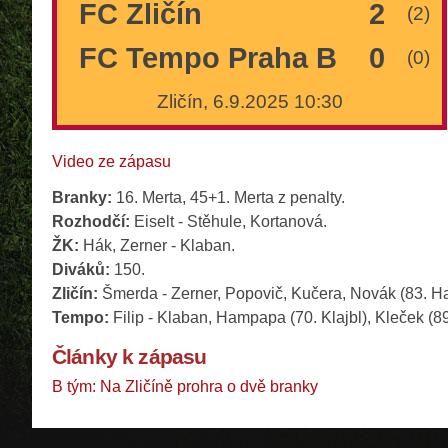
FC Zličín
2
(2)
FC Tempo Praha B
0
(0)
Zličín, 6.9.2025 10:30
Video ze zápasu
Branky:
16. Merta, 45+1. Merta z penalty.
Rozhodčí:
Eiselt - Stěhule, Kortanová.
ŽK:
Hák, Zerner - Klaban.
Diváků:
150.
Zličín:
Šmerda - Zerner, Popovič, Kučera, Novák (83. Havr
Tempo:
Filip - Klaban, Hampapa (70. Klajbl), Kleček (89
Články k zápasu
B tým: Na Zličíně prohra o dvě branky