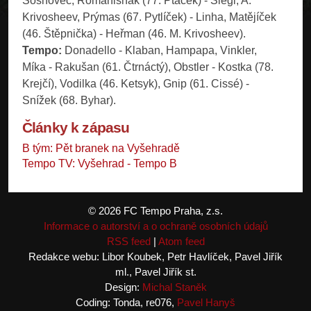
Sosnovec, Romanishak (77. Ptáček) - Šlegl, A.
Krivosheev, Prýmas (67. Pytlíček) - Linha, Matějíček
(46. Štěpnička) - Heřman (46. M. Krivosheev).
Tempo:
Donadello - Klaban, Hampapa, Vinkler,
Míka - Rakušan (61. Čtrnáctý), Obstler - Kostka (78.
Krejčí), Vodilka (46. Ketsyk), Gnip (61. Cissé) -
Snížek (68. Byhar).
Články k zápasu
B tým: Pět branek na Vyšehradě
Tempo TV: Vyšehrad - Tempo B
© 2026 FC Tempo Praha, z.s.
Informace o autorství a o ochraně osobních údajů
RSS feed
|
Atom feed
Redakce webu: Libor Koubek, Petr Havlíček, Pavel Jiřík
ml., Pavel Jiřík st.
Design:
Michal Staněk
Coding: Tonda, re076,
Pavel Hanyš