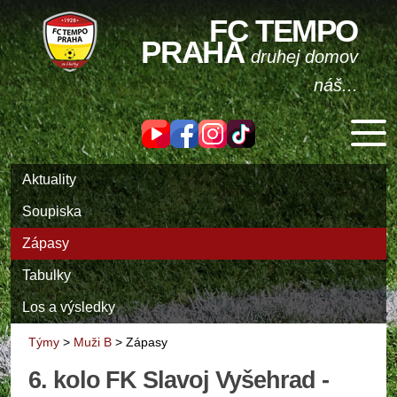
FC TEMPO
PRAHA
druhej domov
náš...
Aktuality
Soupiska
Zápasy
Tabulky
Los a výsledky
Týmy
>
Muži B
>
Zápasy
6. kolo FK Slavoj Vyšehrad -