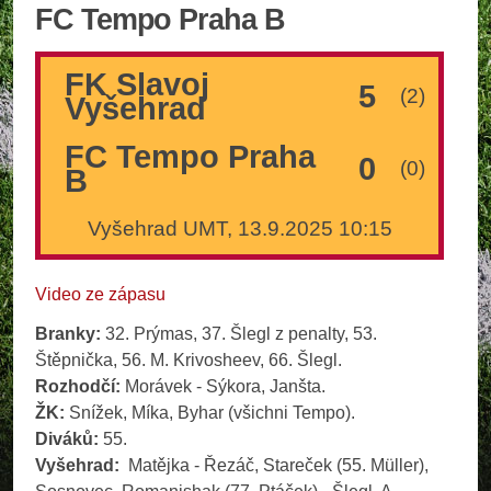
FC Tempo Praha B
FK Slavoj
5
(2)
Vyšehrad
FC Tempo Praha
0
(0)
B
Vyšehrad UMT, 13.9.2025 10:15
Video ze zápasu
Branky:
32. Prýmas, 37. Šlegl z penalty, 53.
Štěpnička, 56. M. Krivosheev, 66. Šlegl.
Rozhodčí:
Morávek - Sýkora, Janšta.
ŽK:
Snížek, Míka, Byhar (všichni Tempo).
Diváků:
55.
Vyšehrad:
Matějka - Řezáč, Stareček (55. Müller),