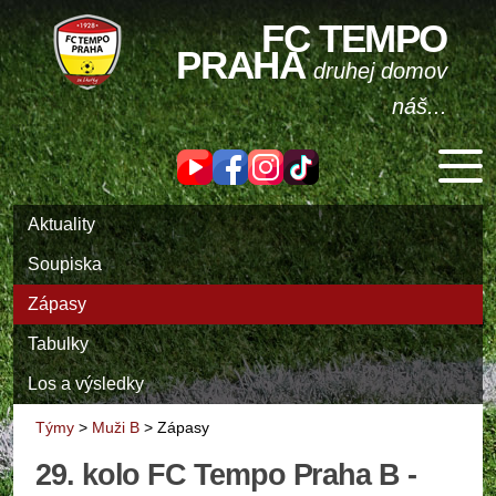
FC TEMPO
PRAHA
druhej domov
náš...
Aktuality
Soupiska
Zápasy
Tabulky
Los a výsledky
Týmy
>
Muži B
>
Zápasy
29. kolo FC Tempo Praha B -