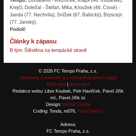
Tempo:
Donadello - Řezníček, Klajbl (46. Kubánek),
Krejčí, Doležal - Štefan, Míka, Kroužek (46. Cissé) -
Janda (77. Nechvíla), Snížek (67. Babický), Bryscejn
(77. Janský).
Podolí:
Články k zápasu
B tým: Štěstěna na tempácké straně
© 2026 FC Tempo Praha, z.s.
Informace o autorství a o ochraně osobních údajů
RSS feed
|
Atom feed
Redakce webu: Libor Koubek, Petr Havlíček, Pavel Jiřík
ml., Pavel Jiřík st.
Design:
Michal Staněk
Coding: Tonda, re076,
Pavel Hanyš
Adresa:
FC Tempo Praha, z.s.