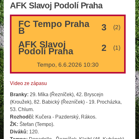
AFK Slavoj Podolí Praha
FC Tempo Praha
3
(2)
B
AFK Slavoj
2
(1)
Podolí Praha
Tempo, 6.6.2026 10:30
Video ze zápasu
Branky:
29. Míka (Řezníček), 42. Bryscejn
(Kroužek), 82. Babický (Řezníček) - 19. Procházka,
53. Chlum.
Rozhodčí:
Kučera - Pazderský, Rákos.
ŽK:
Štefan (Tempo).
Diváků:
120.