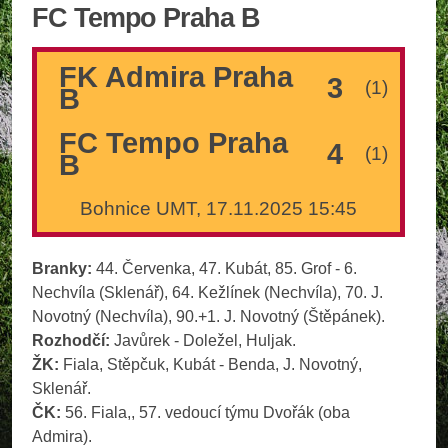
FC Tempo Praha B
FK Admira Praha
3
(1)
B
FC Tempo Praha
4
(1)
B
Bohnice UMT, 17.11.2025 15:45
Branky:
44. Červenka, 47. Kubát, 85. Grof - 6.
Nechvíla (Sklenář), 64. Kežlínek (Nechvíla), 70. J.
Novotný (Nechvíla), 90.+1. J. Novotný (Štěpánek).
Rozhodčí:
Javůrek - Doležel, Huljak.
ŽK:
Fiala, Stěpčuk, Kubát - Benda, J. Novotný,
Sklenář.
ČK:
56. Fiala,, 57. vedoucí týmu Dvořák (oba
Admira).