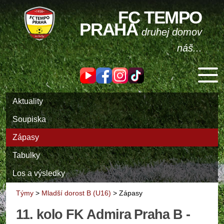
FC TEMPO
PRAHA
druhej domov
náš...
Aktuality
Soupiska
Zápasy
Tabulky
Los a výsledky
Týmy
>
Mladší dorost B (U16)
>
Zápasy
11. kolo FK Admira Praha B -