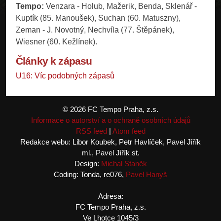
Tempo:
Venzara - Holub, Mažerik, Benda, Sklenář -
Kuptík (85. Manoušek), Suchan (60. Matuszny),
Zeman - J. Novotný, Nechvíla (77. Štěpánek),
Wiesner (60. Kežlínek).
Články k zápasu
U16: Víc podobných zápasů
© 2026 FC Tempo Praha, z.s.
Informace o autorství a o ochraně osobních údajů
RSS feed
|
Atom feed
Redakce webu: Libor Koubek, Petr Havlíček, Pavel Jiřík
ml., Pavel Jiřík st.
Design:
Michal Staněk
Coding: Tonda, re076,
Pavel Hanyš
Adresa:
FC Tempo Praha, z.s.
Ve Lhotce 1045/3