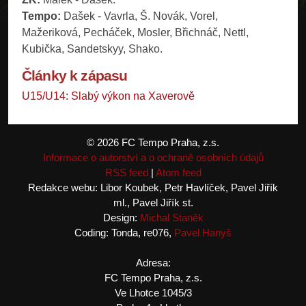
Tempo:
Dašek - Vavrla, Š. Novák, Vorel,
Mažeriková, Pecháček, Mosler, Břichnáč, Nettl,
Kubička, Sandetskyy, Shako.
Články k zápasu
U15/U14: Slabý výkon na Xaverově
© 2026 FC Tempo Praha, z.s.
Informace o autorství a o ochraně osobních údajů
RSS feed
|
Atom feed
Redakce webu: Libor Koubek, Petr Havlíček, Pavel Jiřík
ml., Pavel Jiřík st.
Design:
Michal Staněk
Coding: Tonda, re076,
Pavel Hanyš
Adresa:
FC Tempo Praha, z.s.
Ve Lhotce 1045/3