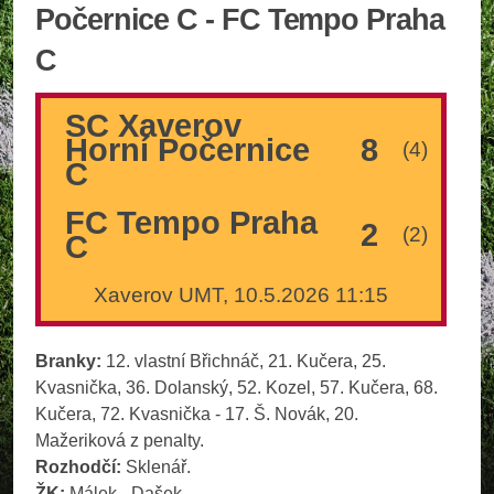
Počernice C - FC Tempo Praha
C
SC Xaverov
Horní Počernice
8
(4)
C
FC Tempo Praha
2
(2)
C
Xaverov UMT, 10.5.2026 11:15
Branky:
12. vlastní Břichnáč, 21. Kučera, 25.
Kvasnička, 36. Dolanský, 52. Kozel, 57. Kučera, 68.
Kučera, 72. Kvasnička - 17. Š. Novák, 20.
Mažeriková z penalty.
Rozhodčí:
Sklenář.
ŽK:
Málek - Dašek.