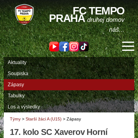
FC TEMPO
PRAHA
druhej domov
náš...
Aktuality
Soupiska
Zápasy
Tabulky
Los a výsledky
Týmy
>
Starší žáci A (U15)
>
Zápasy
17. kolo SC Xaverov Horní