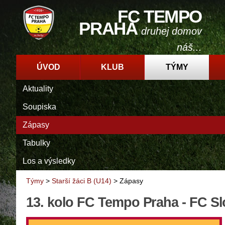
FC TEMPO
PRAHA
druhej domov
náš...
ÚVOD
KLUB
TÝMY
Aktuality
Soupiska
Zápasy
Tabulky
Los a výsledky
Týmy
>
Starší žáci B (U14)
>
Zápasy
13. kolo FC Tempo Praha - FC Sl