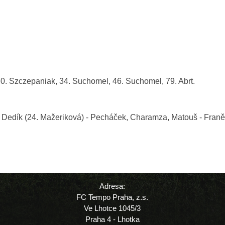
30. Szczepaniak, 34. Suchomel, 46. Suchomel, 79. Abrt.
, Dedík (24. Mažeriková) - Pecháček, Charamza, Matouš - Franěk,
Adresa:
FC Tempo Praha, z.s.
Ve Lhotce 1045/3
Praha 4 - Lhotka