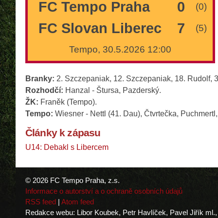
FC Tempo Praha
0
(0)
FC Slovan Liberec
7
(5)
Tempo, 30.5.2026 12:00
Branky:
2. Szczepaniak, 12. Szczepaniak, 18. Rudolf, 
Rozhodčí:
Hanzal - Štursa, Pazderský.
ŽK:
Franěk (Tempo).
Tempo:
Wiesner - Nettl (41. Dau), Čtvrtečka, Puchmertl
Články k zápasu
U14: Debakl s Libercem
© 2026 FC Tempo Praha, z.s.
Informace o autorství a o ochraně osobních údajů
RSS feed
|
Atom feed
Redakce webu: Libor Koubek, Petr Havlíček, Pavel Jiřík ml.,