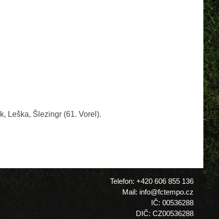
 Leška, Šlezingr (61. Vorel).
Telefon: +420 606 855 136
Mail: info@fctempo.cz
IČ: 00536288
DIČ: CZ00536288