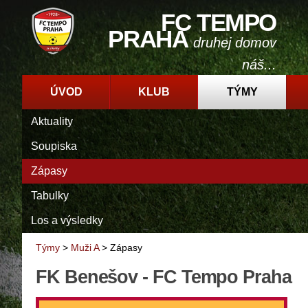
FC TEMPO
PRAHA
druhej domov
náš...
ÚVOD
KLUB
TÝMY
Aktuality
Soupiska
Zápasy
Tabulky
Los a výsledky
Týmy
>
Muži A
>
Zápasy
FK Benešov - FC Tempo Praha