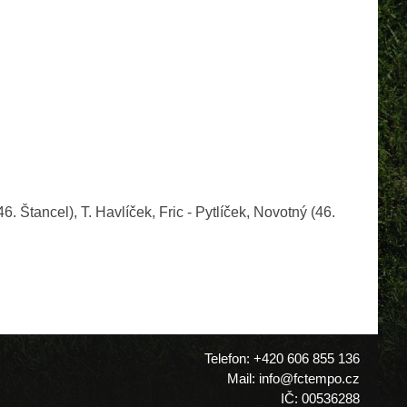
 Štancel), T. Havlíček, Fric - Pytlíček, Novotný (46.
Telefon: +420 606 855 136
Mail: info@fctempo.cz
IČ: 00536288