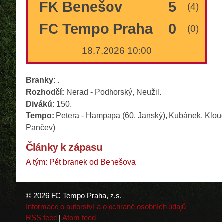
FK Benešov
5
(4)
FC Tempo Praha
0
(0)
18.7.2026 10:00
Branky:
.
Rozhodčí:
Nerad - Podhorský, Neužil.
Diváků:
150.
Tempo:
Petera - Hampapa (60. Janský), Kubánek, Klouček
Pančev).
Články k zápasu
A tým: Pět branek od Benešova
© 2026 FC Tempo Praha, z.s.
Informace o autorství a o ochraně osobních údajů
RSS feed
|
Atom feed