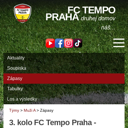
FC TEMPO
PRAHA
druhej domov
náš...
Aktuality
Soupiska
Zápasy
Tabulky
Los a výsledky
Týmy
>
Muži A
>
Zápasy
3. kolo FC Tempo Praha -