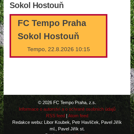
Sokol Hostouň
FC Tempo Praha
Sokol Hostouň
Tempo, 22.8.2026 10:15
© 2026 FC Tempo Praha, z.s.
Informace o autorství a o ochraně osobních údajů
RSS feed
|
Atom feed
Redakce webu: Libor Koubek, Petr Havlíček, Pavel Jiřík
ml., Pavel Jiřík st.