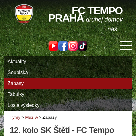
FC TEMPO
PRAHA
druhej domov
náš...
Aktuality
Soupiska
Zápasy
Tabulky
Los a výsledky
Týmy
>
Muži A
>
Zápasy
12. kolo SK Štětí - FC Tempo