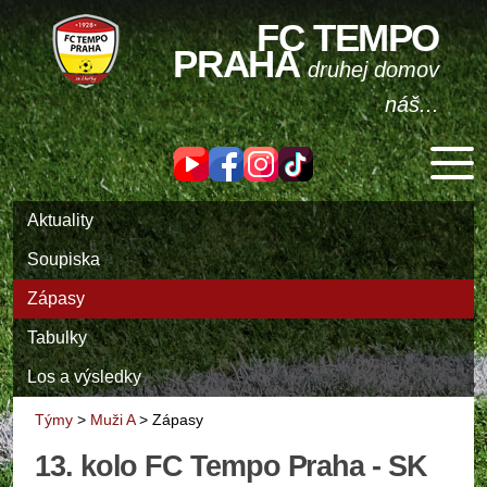
FC TEMPO
PRAHA
druhej domov
náš...
Aktuality
Soupiska
Zápasy
Tabulky
Los a výsledky
Týmy
>
Muži A
>
Zápasy
13. kolo FC Tempo Praha - SK