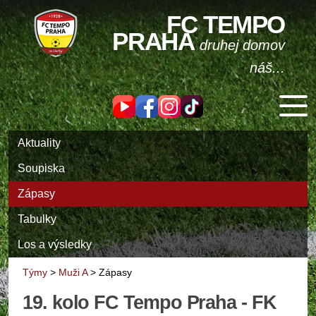
FC TEMPO
PRAHA
druhej domov
náš...
Aktuality
Soupiska
Zápasy
Tabulky
Los a výsledky
Týmy
>
Muži A
>
Zápasy
19. kolo FC Tempo Praha - FK