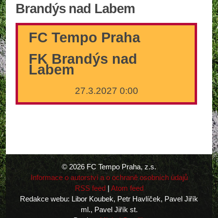
Brandýs nad Labem
FC Tempo Praha
FK Brandýs nad
Labem
27.3.2027 0:00
© 2026 FC Tempo Praha, z.s.
Informace o autorství a o ochraně osobních údajů
RSS feed
|
Atom feed
Redakce webu: Libor Koubek, Petr Havlíček, Pavel Jiřík
ml., Pavel Jiřík st.