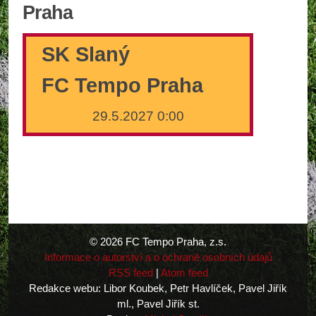
Praha
SK Slaný
FC Tempo Praha
29.5.2027 0:00
© 2026 FC Tempo Praha, z.s.
Informace o autorství a o ochraně osobních údajů
RSS feed
|
Atom feed
Redakce webu: Libor Koubek, Petr Havlíček, Pavel Jiřík
ml., Pavel Jiřík st.