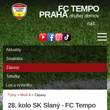
FC TEMPO
PRAHA
druhej domov
náš...
Aktuality
Soupiska
Zápasy
Tabulky
Los a výsledky
Týmy
>
Muži A
>
Zápasy
28. kolo SK Slaný - FC Tempo