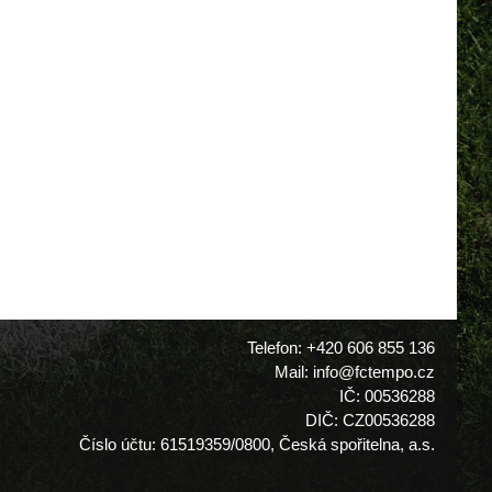
Telefon: +420 606 855 136
Mail: info@fctempo.cz
IČ: 00536288
DIČ: CZ00536288
Číslo účtu: 61519359/0800, Česká spořitelna, a.s.