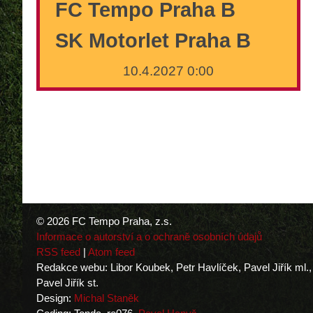
FC Tempo Praha B
SK Motorlet Praha B
10.4.2027 0:00
© 2026 FC Tempo Praha, z.s.
Informace o autorství a o ochraně osobních údajů
RSS feed
|
Atom feed
Redakce webu: Libor Koubek, Petr Havlíček, Pavel Jiřík ml.,
Pavel Jiřík st.
Design:
Michal Staněk