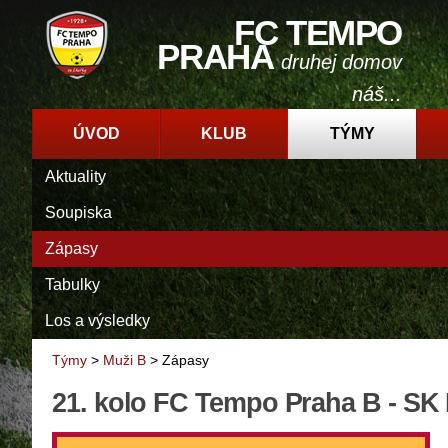
FC TEMPO
PRAHA
druhej domov
náš...
ÚVOD
KLUB
TÝMY
Aktuality
Soupiska
Zápasy
Tabulky
Los a výsledky
Týmy
>
Muži B
>
Zápasy
21. kolo FC Tempo Praha B - SK 