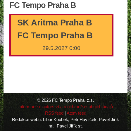
FC Tempo Praha B
SK Aritma Praha B
FC Tempo Praha B
29.5.2027 0:00
© 2026 FC Tempo Praha, z.s.
Informace o autorství a o ochraně osobních údajů
RSS feed
|
Atom feed
Redakce webu: Libor Koubek, Petr Havlíček, Pavel Jiřík
ml., Pavel Jiřík st.