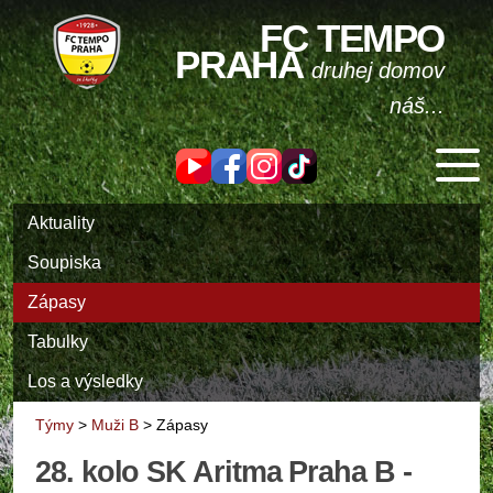
FC TEMPO
PRAHA
druhej domov
náš...
Aktuality
Soupiska
Zápasy
Tabulky
Los a výsledky
Týmy
>
Muži B
>
Zápasy
28. kolo SK Aritma Praha B -