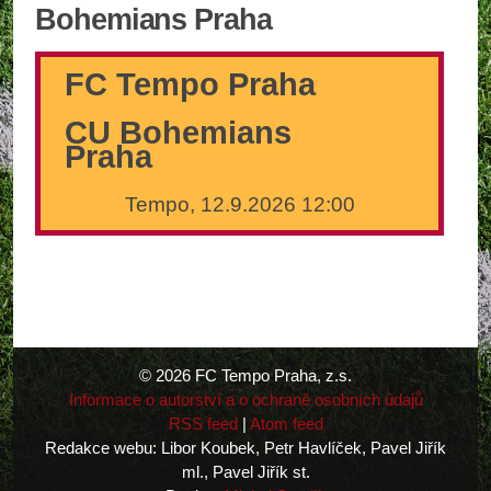
Bohemians Praha
FC Tempo Praha
CU Bohemians
Praha
Tempo, 12.9.2026 12:00
© 2026 FC Tempo Praha, z.s.
Informace o autorství a o ochraně osobních údajů
RSS feed
|
Atom feed
Redakce webu: Libor Koubek, Petr Havlíček, Pavel Jiřík
ml., Pavel Jiřík st.