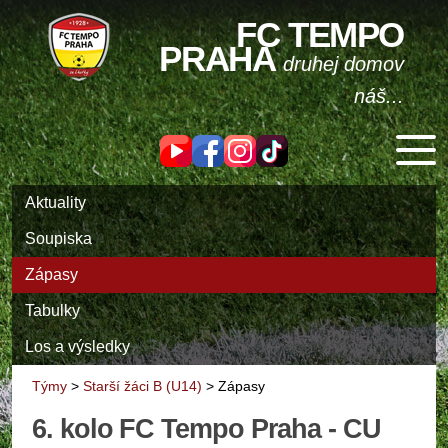
FC TEMPO
PRAHA
druhej domov
náš...
Aktuality
Soupiska
Zápasy
Tabulky
Los a výsledky
Týmy
>
Starší žáci B (U14)
>
Zápasy
6. kolo FC Tempo Praha - CU