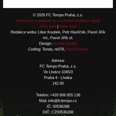
© 2026 FC Tempo Praha, z.s.
Informace o autorství a o ochraně osobních údajů
RSS feed
|
Atom feed
Redakce webu: Libor Koubek, Petr Havlíček, Pavel Jiřík
ml., Pavel Jiřík st.
Design:
Michal Staněk
Coding: Tonda, re076,
Pavel Hanyš
Adresa:
FC Tempo Praha, z.s.
Ve Lhotce 1045/3
Praha 4 - Lhotka
142 00
Telefon: +420 606 855 136
Mail: info@fctempo.cz
IČ: 00536288
DIČ: CZ00536288