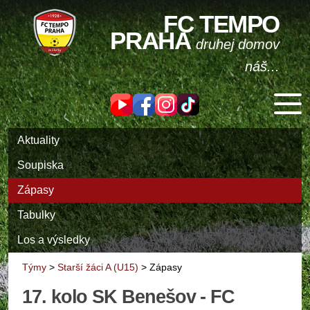
FC TEMPO
PRAHA
druhej domov
náš...
Aktuality
Soupiska
Zápasy
Tabulky
Los a výsledky
Týmy
>
Starší žáci A (U15)
>
Zápasy
17. kolo SK Benešov - FC