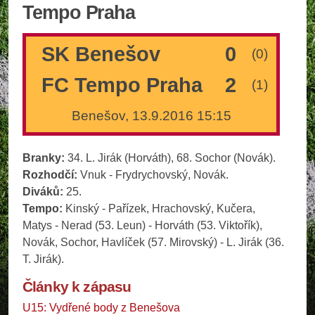
Tempo Praha
SK Benešov
0
(0)
FC Tempo Praha
2
(1)
Benešov, 13.9.2016 15:15
Branky:
34. L. Jirák (Horváth), 68. Sochor (Novák).
Rozhodčí:
Vnuk - Frydrychovský, Novák.
Diváků:
25.
Tempo:
Kinský - Pařízek, Hrachovský, Kučera,
Matys - Nerad (53. Leun) - Horváth (53. Viktořík),
Novák, Sochor, Havlíček (57. Mirovský) - L. Jirák (36.
T. Jirák).
Články k zápasu
U15: Vydřené body z Benešova