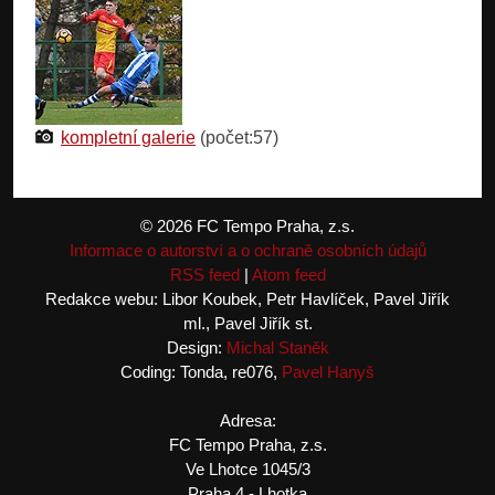
kompletní galerie
(počet:57)
© 2026 FC Tempo Praha, z.s.
Informace o autorství a o ochraně osobních údajů
RSS feed
|
Atom feed
Redakce webu: Libor Koubek, Petr Havlíček, Pavel Jiřík
ml., Pavel Jiřík st.
Design:
Michal Staněk
Coding: Tonda, re076,
Pavel Hanyš
Adresa:
FC Tempo Praha, z.s.
Ve Lhotce 1045/3
Praha 4 - Lhotka