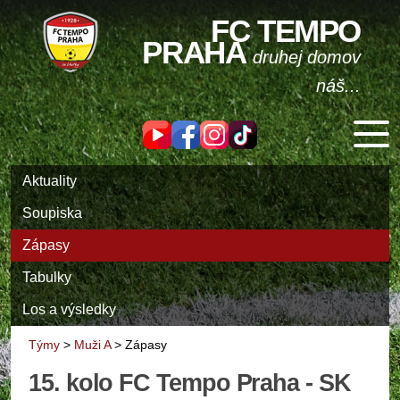
FC TEMPO
PRAHA
druhej domov
náš...
Aktuality
Soupiska
Zápasy
Tabulky
Los a výsledky
Týmy
>
Muži A
>
Zápasy
15. kolo FC Tempo Praha - SK