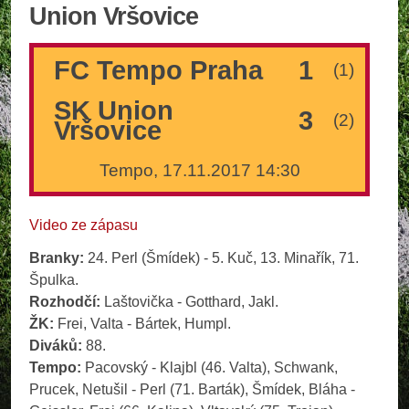
Union Vršovice
FC Tempo Praha
1
(1)
SK Union
3
(2)
Vršovice
Tempo, 17.11.2017 14:30
Video ze zápasu
Branky:
24. Perl (Šmídek) - 5. Kuč, 13. Minařík, 71.
Špulka.
Rozhodčí:
Laštovička - Gotthard, Jakl.
ŽK:
Frei, Valta - Bártek, Humpl.
Diváků:
88.
Tempo:
Pacovský - Klajbl (46. Valta), Schwank,
Prucek, Netušil - Perl (71. Barták), Šmídek, Bláha -