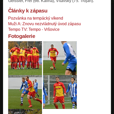
Geissler, Frei (66. Kalina), Vltavský (75. Trojan).
Články k zápasu
Pozvánka na tempácký víkend
Muži A: Znovu nezvládnutý úvod zápasu
Tempo TV: Tempo - Vršovice
Fotogalerie