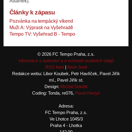
Adámek).
Články k zápasu
Pozvánka na tempácký víkend
Muži A: Výprask na Vyšehradě
Tempo TV: Vyšehrad B - Tempo
© 2026 FC Tempo Praha, z.s.
Informace o autorství a o ochraně osobních údajů
RSS feed
|
Atom feed
Redakce webu: Libor Koubek, Petr Havlíček, Pavel Jiřík
ml., Pavel Jiřík st.
Design:
Michal Staněk
Coding: Tonda, re076,
Pavel Hanyš
Adresa:
FC Tempo Praha, z.s.
Ve Lhotce 1045/3
Praha 4 - Lhotka
142 00