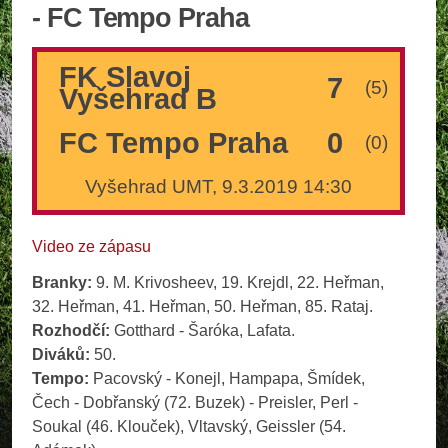
- FC Tempo Praha
FK Slavoj
7
(5)
Vyšehrad B
FC Tempo Praha
0
(0)
Vyšehrad UMT, 9.3.2019 14:30
Video ze zápasu
Branky:
9. M. Krivosheev, 19. Krejdl, 22. Heřman,
32. Heřman, 41. Heřman, 50. Heřman, 85. Rataj.
Rozhodčí:
Gotthard - Šaróka, Lafata.
Diváků:
50.
Tempo:
Pacovský - Konejl, Hampapa, Šmídek,
Čech - Dobřanský (72. Buzek) - Preisler, Perl -
Soukal (46. Klouček), Vltavský, Geissler (54.