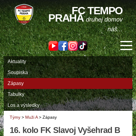
FC TEMPO
PRAHA
druhej domov
náš...
Aktuality
Soupiska
Zápasy
Tabulky
Los a výsledky
Týmy
>
Muži A
>
Zápasy
16. kolo FK Slavoj Vyšehrad B