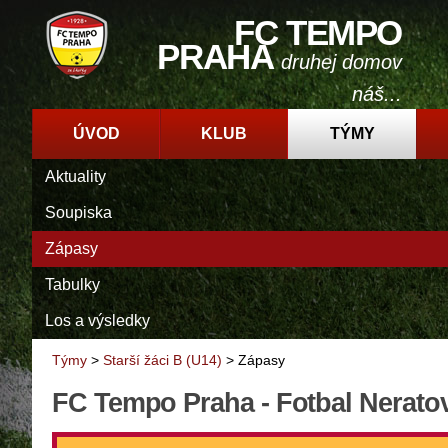
FC TEMPO
PRAHA
druhej domov
náš...
ÚVOD
KLUB
TÝMY
Aktuality
Soupiska
Zápasy
Tabulky
Los a výsledky
Týmy
>
Starší žáci B (U14)
>
Zápasy
FC Tempo Praha - Fotbal Neratov