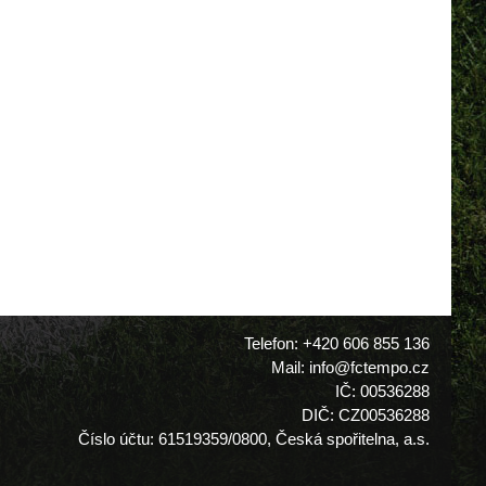
Telefon: +420 606 855 136
Mail: info@fctempo.cz
IČ: 00536288
DIČ: CZ00536288
Číslo účtu: 61519359/0800, Česká spořitelna, a.s.