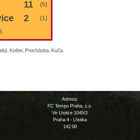
11
(5)
vice
2
(1)
5
ký, Koller, Procházka, Kuča.
Adresa:
FC Tempo Praha, z.s.
Ve Lhotce 1045/3
Praha 4 - Lhotka
142 00