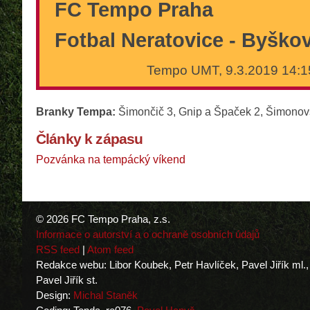
FC Tempo Praha
Fotbal Neratovice - Byško
Tempo UMT, 9.3.2019 14:1
Branky Tempa:
Šimončič 3, Gnip a Špaček 2, Šimonovs
Články k zápasu
Pozvánka na tempácký víkend
© 2026 FC Tempo Praha, z.s.
Informace o autorství a o ochraně osobních údajů
RSS feed
|
Atom feed
Redakce webu: Libor Koubek, Petr Havlíček, Pavel Jiřík ml.,
Pavel Jiřík st.
Design:
Michal Staněk