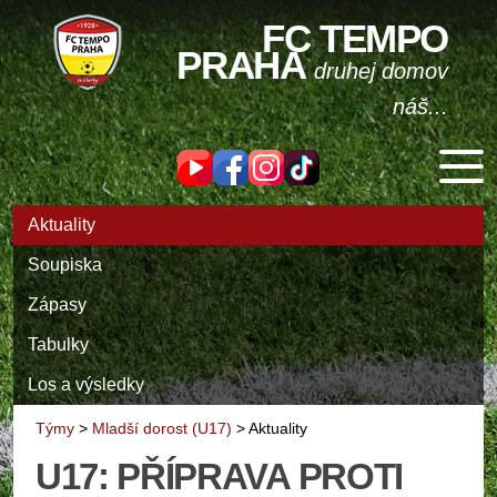
FC TEMPO
PRAHA
druhej domov
náš...
Aktuality
Soupiska
Zápasy
Tabulky
Los a výsledky
Týmy
>
Mladší dorost (U17)
>
Aktuality
U17: PŘÍPRAVA PROTI