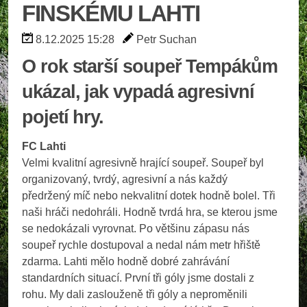
FINSKÉMU LAHTI
8.12.2025 15:28
Petr Suchan
O rok starší soupeř Tempákům
ukázal, jak vypadá agresivní
pojetí hry.
FC Lahti
Velmi kvalitní agresivně hrající soupeř. Soupeř byl
organizovaný, tvrdý, agresivní a nás každý
předržený míč nebo nekvalitní dotek hodně bolel. Tři
naši hráči nedohráli. Hodně tvrdá hra, se kterou jsme
se nedokázali vyrovnat. Po většinu zápasu nás
soupeř rychle dostupoval a nedal nám metr hřiště
zdarma. Lahti mělo hodně dobré zahrávání
standardních situací. První tři góly jsme dostali z
rohu. My dali zaslouženě tři góly a neproměnili