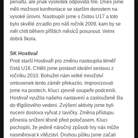
penaltu, ale jinak výsledek odpovídá hře. Dnes jsme
měli možnost konfrontace se starším dorostem na
vysoké úrovni. Nastoupili jsme s čistou U17 a toto
bylo skvělé zrcadlo pro náš ročník 2009, kam by se
měl chtít během příštích měsíců posunout. Velmi
dobrá škola.
SK Hostivař
Proti starší Hostivaři pro změnu nastoupila téměř
čistá U16. Chtěli jsme postavit ideální sestavu z
ročníku 2010. Bohužel nám velké množství
omluvenek tento záměr překazilo. Improvizovali
jsme na postech. Kluci zjevně soupeře podcenili.
Hostivař využila našeho nastavení a zaslouženě šla
do třígólového vedeni. Zvýšení aktivity jsme byli
nuceni doslova vyřvat z lavičky. Změna přístupu
přinesla snížení těsně před poločasem. Kluci
pochopili, že jedině náročný způsob hry nás může
nasměrovat k vítězství. Druhou půlku jsme začali