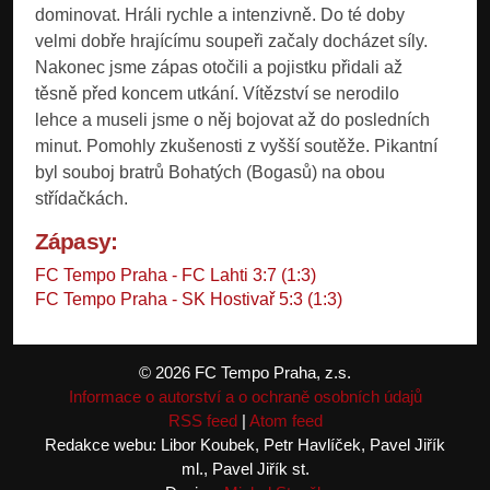
dominovat. Hráli rychle a intenzivně. Do té doby
velmi dobře hrajícímu soupeři začaly docházet síly.
Nakonec jsme zápas otočili a pojistku přidali až
těsně před koncem utkání. Vítězství se nerodilo
lehce a museli jsme o něj bojovat až do posledních
minut. Pomohly zkušenosti z vyšší soutěže. Pikantní
byl souboj bratrů Bohatých (Bogasů) na obou
střídačkách.
Zápasy:
FC Tempo Praha - FC Lahti 3:7 (1:3)
FC Tempo Praha - SK Hostivař 5:3 (1:3)
© 2026 FC Tempo Praha, z.s.
Informace o autorství a o ochraně osobních údajů
RSS feed
|
Atom feed
Redakce webu: Libor Koubek, Petr Havlíček, Pavel Jiřík
ml., Pavel Jiřík st.