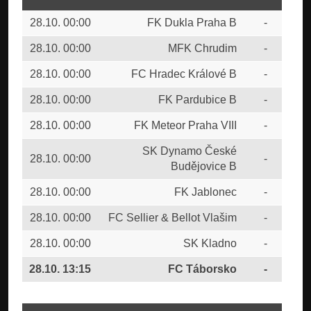
28.10. 00:00
FK Dukla Praha B
-
FC 
28.10. 00:00
MFK Chrudim
-
FK 
28.10. 00:00
FC Hradec Králové B
-
FC 
28.10. 00:00
FK Pardubice B
-
1.F
28.10. 00:00
FK Meteor Praha VIII
-
FK 
SK Dynamo České
28.10. 00:00
-
TJ
Budějovice B
28.10. 00:00
FK Jablonec
-
FK 
28.10. 00:00
FC Sellier & Bellot Vlašim
-
CU
28.10. 00:00
SK Kladno
-
SK 
28.10. 13:15
FC Táborsko
-
FC