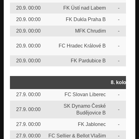
20.9. 00:00
FK Ústí nad Labem
-
SK
20.9. 00:00
FK Dukla Praha B
-
FC 
20.9. 00:00
MFK Chrudim
-
FK 
SK
20.9. 00:00
FC Hradec Králové B
-
Bud
20.9. 00:00
FK Pardubice B
-
FK 
8. kolo
27.9. 00:00
FC Slovan Liberec
-
FK 
SK Dynamo České
27.9. 00:00
-
FK 
Budějovice B
27.9. 00:00
FK Jablonec
-
FC 
27.9. 00:00
FC Sellier & Bellot Vlašim
-
MF