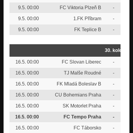
9.5. 00:00
FC Viktoria Plzeň B
-
CU
9.5. 00:00
1.FK Příbram
-
FK 
9.5. 00:00
FK Teplice B
-
TJ
30. kolo
16.5. 00:00
FC Slovan Liberec
-
FK 
16.5. 00:00
TJ Malše Roudné
-
1.F
16.5. 00:00
FK Mladá Boleslav B
-
FC 
16.5. 00:00
CU Bohemians Praha
-
FK 
16.5. 00:00
SK Motorlet Praha
-
FK 
16.5. 00:00
FC Tempo Praha
-
MF
16.5. 00:00
FC Táborsko
-
FC 