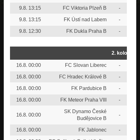
9.8. 13:15
FC Viktoria Plzeň B
-
FK 
9.8. 13:15
FK Ústí nad Labem
-
FC 
9.8. 12:30
FK Dukla Praha B
-
MF
2. kolo
16.8. 00:00
FC Slovan Liberec
-
MF
16.8. 00:00
FC Hradec Králové B
-
FK 
16.8. 00:00
FK Pardubice B
-
FK 
16.8. 00:00
FK Meteor Praha VIII
-
FC 
SK Dynamo České
16.8. 00:00
-
1.F
Budějovice B
16.8. 00:00
FK Jablonec
-
FK 