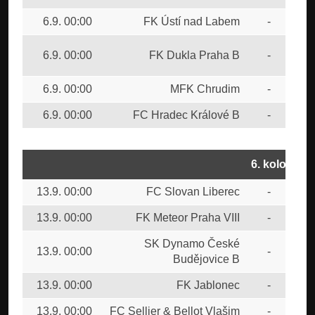
6.9. 00:00
FK Ústí nad Labem
-
FK 
SK
6.9. 00:00
FK Dukla Praha B
-
Bud
6.9. 00:00
MFK Chrudim
-
FK 
6.9. 00:00
FC Hradec Králové B
-
FK 
6. kolo
13.9. 00:00
FC Slovan Liberec
-
FK 
13.9. 00:00
FK Meteor Praha VIII
-
FC 
SK Dynamo České
13.9. 00:00
-
MF
Budějovice B
13.9. 00:00
FK Jablonec
-
FK 
13.9. 00:00
FC Sellier & Bellot Vlašim
-
FK 