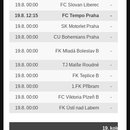
19.8. 00:00
FC Slovan Liberec
-
FC
19.8. 12:15
FC Tempo Praha
-
SK
19.8. 00:00
SK Motorlet Praha
-
FC 
19.8. 00:00
CU Bohemians Praha
-
FK 
SK
19.8. 00:00
FK Mladá Boleslav B
-
Bud
19.8. 00:00
TJ Malše Roudné
-
FK 
19.8. 00:00
FK Teplice B
-
FK 
19.8. 00:00
1.FK Příbram
-
FC 
19.8. 00:00
FC Viktoria Plzeň B
-
MF
19.8. 00:00
FK Ústí nad Labem
-
FK 
19. kolo