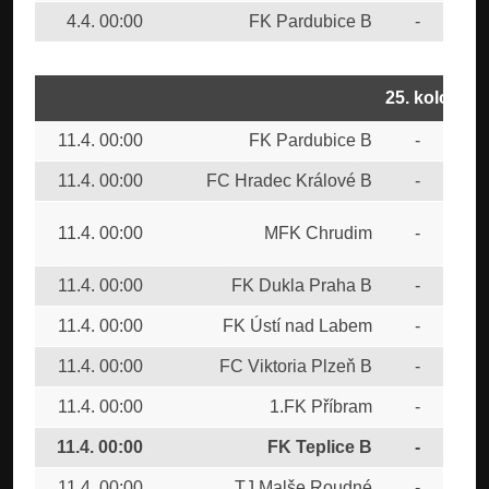
4.4. 00:00
FK Pardubice B
-
FC 
25. kolo
11.4. 00:00
FK Pardubice B
-
FC 
11.4. 00:00
FC Hradec Králové B
-
FK 
SK
11.4. 00:00
MFK Chrudim
-
Bud
11.4. 00:00
FK Dukla Praha B
-
FK 
11.4. 00:00
FK Ústí nad Labem
-
FC 
11.4. 00:00
FC Viktoria Plzeň B
-
SK
11.4. 00:00
1.FK Příbram
-
FC
11.4. 00:00
FK Teplice B
-
FC
11.4. 00:00
TJ Malše Roudné
-
SK 