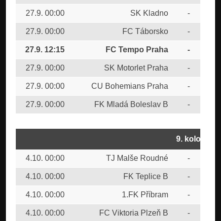
27.9. 00:00
SK Kladno
-
FK 
27.9. 00:00
FC Táborsko
-
FK 
27.9. 12:15
FC Tempo Praha
-
FC 
27.9. 00:00
SK Motorlet Praha
-
1.F
27.9. 00:00
CU Bohemians Praha
-
FK 
27.9. 00:00
FK Mladá Boleslav B
-
TJ
9. kolo
4.10. 00:00
TJ Malše Roudné
-
FC 
4.10. 00:00
FK Teplice B
-
FK 
4.10. 00:00
1.FK Příbram
-
CU
4.10. 00:00
FC Viktoria Plzeň B
-
SK 