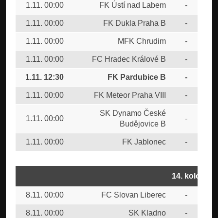
1.11. 00:00
FK Ústí nad Labem
-
TJ
1.11. 00:00
FK Dukla Praha B
-
FK 
1.11. 00:00
MFK Chrudim
-
CU
1.11. 00:00
FC Hradec Králové B
-
SK 
1.11. 12:30
FK Pardubice B
-
FC
1.11. 00:00
FK Meteor Praha VIII
-
FC
SK Dynamo České
1.11. 00:00
-
SK
Budějovice B
1.11. 00:00
FK Jablonec
-
FC 
14. kolo
8.11. 00:00
FC Slovan Liberec
-
FC 
8.11. 00:00
SK Kladno
-
FK 