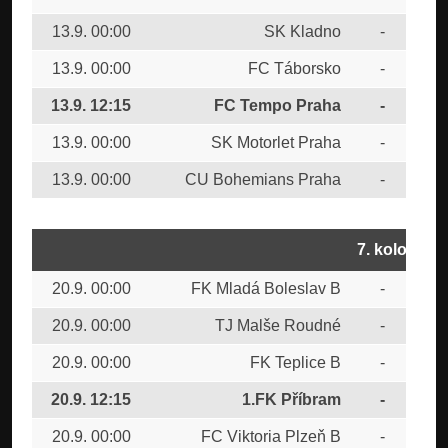
13.9. 00:00
SK Kladno
-
FC 
13.9. 00:00
FC Táborsko
-
1.F
13.9. 12:15
FC Tempo Praha
-
FK 
13.9. 00:00
SK Motorlet Praha
-
TJ
13.9. 00:00
CU Bohemians Praha
-
FK 
7. kolo
20.9. 00:00
FK Mladá Boleslav B
-
FC 
20.9. 00:00
TJ Malše Roudné
-
CU
20.9. 00:00
FK Teplice B
-
SK 
20.9. 12:15
1.FK Příbram
-
FC
20.9. 00:00
FC Viktoria Plzeň B
-
FC