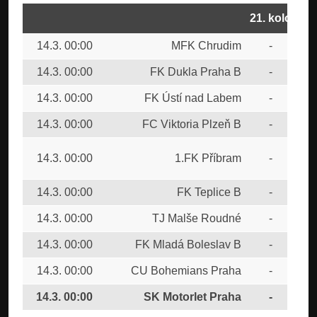
21. kolo
14.3. 00:00
MFK Chrudim
-
FC 
14.3. 00:00
FK Dukla Praha B
-
FC 
14.3. 00:00
FK Ústí nad Labem
-
FK 
14.3. 00:00
FC Viktoria Plzeň B
-
FK 
SK
14.3. 00:00
1.FK Příbram
-
Bud
14.3. 00:00
FK Teplice B
-
FK 
14.3. 00:00
TJ Malše Roudné
-
FC 
14.3. 00:00
FK Mladá Boleslav B
-
SK
14.3. 00:00
CU Bohemians Praha
-
FC
14.3. 00:00
SK Motorlet Praha
-
FC