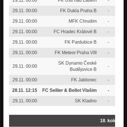
29.11. 00:00
FK Ústí nad Labem
-
FC 
29.11. 00:00
FK Dukla Praha B
-
FC 
29.11. 00:00
MFK Chrudim
-
1.F
29.11. 00:00
FC Hradec Králové B
-
FK 
29.11. 00:00
FK Pardubice B
-
TJ
29.11. 00:00
FK Meteor Praha VIII
-
FK 
SK Dynamo České
29.11. 00:00
-
CU
Budějovice B
29.11. 00:00
FK Jablonec
-
SK 
28.11. 12:15
FC Sellier & Bellot Vlašim
-
FC
29.11. 00:00
SK Kladno
-
FC
18. kolo