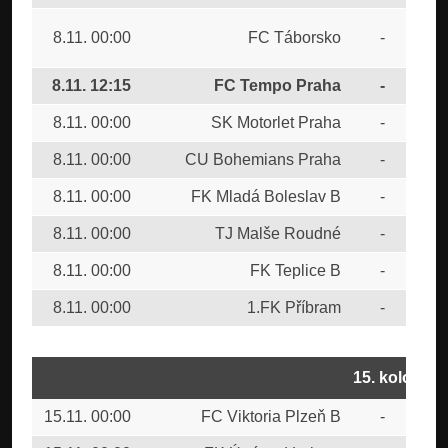
SK
8.11. 00:00
FC Táborsko
-
Bud
8.11. 12:15
FC Tempo Praha
-
FK 
8.11. 00:00
SK Motorlet Praha
-
FK 
8.11. 00:00
CU Bohemians Praha
-
FC 
8.11. 00:00
FK Mladá Boleslav B
-
MF
8.11. 00:00
TJ Malše Roudné
-
FK 
8.11. 00:00
FK Teplice B
-
FK 
8.11. 00:00
1.FK Příbram
-
FC 
15. kolo
15.11. 00:00
FC Viktoria Plzeň B
-
FC 