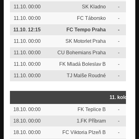
11.10. 00:00
SK Kladno
-
FC 
11.10. 00:00
FC Táborsko
-
MF
11.10. 12:15
FC Tempo Praha
-
FK
11.10. 00:00
SK Motorlet Praha
-
FK 
11.10. 00:00
CU Bohemians Praha
-
FC 
11.10. 00:00
FK Mladá Boleslav B
-
1.F
11.10. 00:00
TJ Malše Roudné
-
FK 
11. kolo
18.10. 00:00
FK Teplice B
-
FC 
18.10. 00:00
1.FK Příbram
-
TJ
18.10. 00:00
FC Viktoria Plzeň B
-
FK 