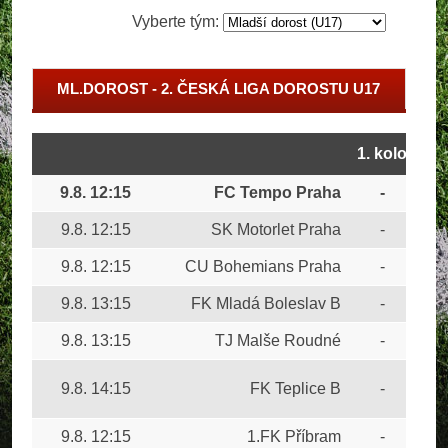
Vyberte tým:
ML.DOROST - 2. ČESKÁ LIGA DOROSTU U17
1. kolo
9.8. 12:15
FC Tempo Praha
-
FC 
9.8. 12:15
SK Motorlet Praha
-
FC
9.8. 12:15
CU Bohemians Praha
-
SK
9.8. 13:15
FK Mladá Boleslav B
-
FC 
9.8. 13:15
TJ Malše Roudné
-
FK 
SK
9.8. 14:15
FK Teplice B
-
Bud
9.8. 12:15
1.FK Příbram
-
FK 