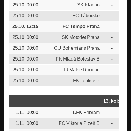
25.10. 00:00
SK Kladno
-
FK 
25.10. 00:00
FC Táborsko
-
FK 
25.10. 12:15
FC Tempo Praha
-
FC
25.10. 00:00
SK Motorlet Praha
-
MF
25.10. 00:00
CU Bohemians Praha
-
FK 
25.10. 00:00
FK Mladá Boleslav B
-
FK 
25.10. 00:00
TJ Malše Roudné
-
FC 
25.10. 00:00
FK Teplice B
-
1.F
13. kolo
1.11. 00:00
1.FK Příbram
-
FC 
1.11. 00:00
FC Viktoria Plzeň B
-
FK 