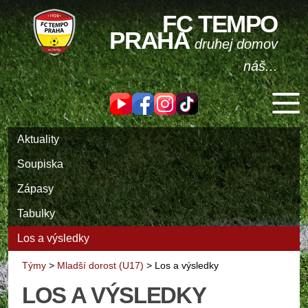
FC TEMPO
PRAHA
druhej domov
náš...
Aktuality
Soupiska
Zápasy
Tabulky
Los a výsledky
Týmy
>
Mladší dorost (U17)
>
Los a výsledky
LOS A VÝSLEDKY