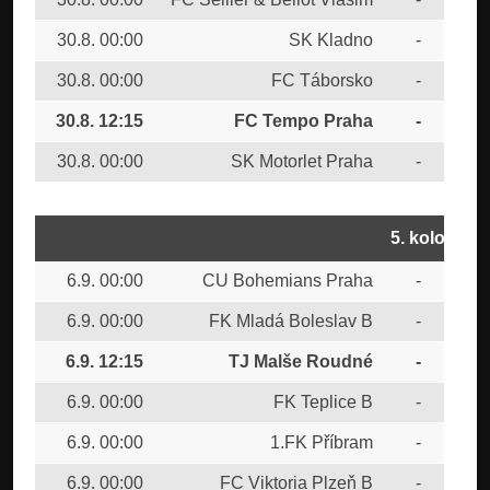
30.8. 00:00
SK Kladno
-
FK 
30.8. 00:00
FC Táborsko
-
TJ
30.8. 12:15
FC Tempo Praha
-
FK 
30.8. 00:00
SK Motorlet Praha
-
CU
5. kolo
6.9. 00:00
CU Bohemians Praha
-
FC 
6.9. 00:00
FK Mladá Boleslav B
-
SK 
6.9. 12:15
TJ Malše Roudné
-
FC
6.9. 00:00
FK Teplice B
-
FC
6.9. 00:00
1.FK Příbram
-
SK
6.9. 00:00
FC Viktoria Plzeň B
-
FC 