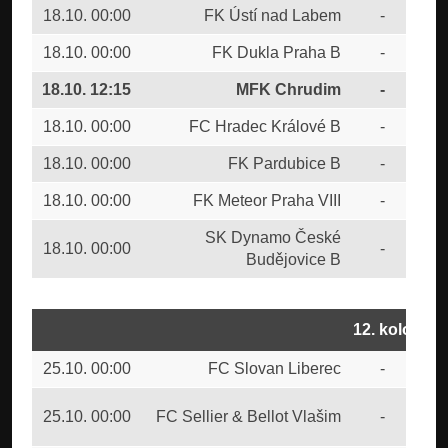
18.10. 00:00
FK Ústí nad Labem
-
CU
18.10. 00:00
FK Dukla Praha B
-
SK 
18.10. 12:15
MFK Chrudim
-
FC
18.10. 00:00
FC Hradec Králové B
-
FC
18.10. 00:00
FK Pardubice B
-
SK
18.10. 00:00
FK Meteor Praha VIII
-
FC 
SK Dynamo České
18.10. 00:00
-
FK 
Budějovice B
12. kolo
25.10. 00:00
FC Slovan Liberec
-
FK 
SK
25.10. 00:00
FC Sellier & Bellot Vlašim
-
Bud