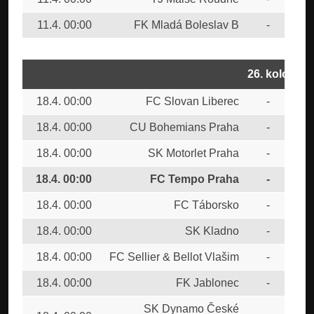
11.4. 00:00
FK Mladá Boleslav B
-
CU
26. kolo
18.4. 00:00
FC Slovan Liberec
-
FK 
18.4. 00:00
CU Bohemians Praha
-
TJ
18.4. 00:00
SK Motorlet Praha
-
FK 
18.4. 00:00
FC Tempo Praha
-
1.F
18.4. 00:00
FC Táborsko
-
FC 
18.4. 00:00
SK Kladno
-
FK 
18.4. 00:00
FC Sellier & Bellot Vlašim
-
FK 
18.4. 00:00
FK Jablonec
-
MF
SK Dynamo České