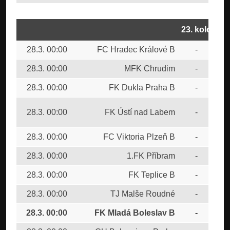
23. kolo
28.3. 00:00
FC Hradec Králové B
-
FC 
28.3. 00:00
MFK Chrudim
-
FK 
28.3. 00:00
FK Dukla Praha B
-
FK 
SK
28.3. 00:00
FK Ústí nad Labem
-
Bud
28.3. 00:00
FC Viktoria Plzeň B
-
FK 
28.3. 00:00
1.FK Příbram
-
FC 
28.3. 00:00
FK Teplice B
-
SK
28.3. 00:00
TJ Malše Roudné
-
FC
28.3. 00:00
FK Mladá Boleslav B
-
FC