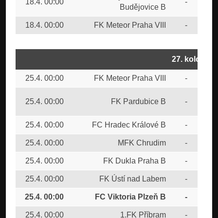
18.4. 00:00
-
FC 
Budějovice B
18.4. 00:00
FK Meteor Praha VIII
-
FK 
27. kolo
25.4. 00:00
FK Meteor Praha VIII
-
FC 
SK
25.4. 00:00
FK Pardubice B
-
Bud
25.4. 00:00
FC Hradec Králové B
-
FK 
25.4. 00:00
MFK Chrudim
-
FC 
25.4. 00:00
FK Dukla Praha B
-
SK
25.4. 00:00
FK Ústí nad Labem
-
FC
25.4. 00:00
FC Viktoria Plzeň B
-
FC
25.4. 00:00
1.FK Příbram
-
SK 