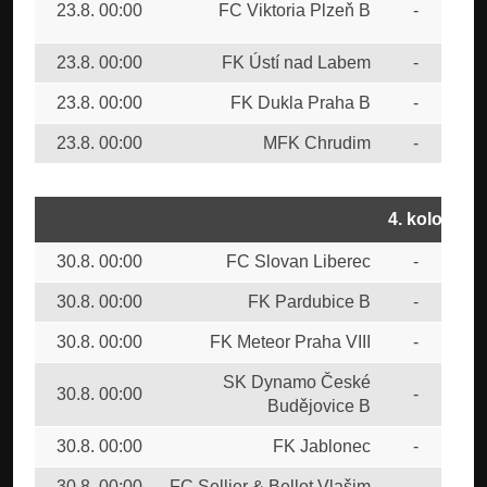
23.8. 00:00
FC Viktoria Plzeň B
-
Bud
23.8. 00:00
FK Ústí nad Labem
-
FK 
23.8. 00:00
FK Dukla Praha B
-
FK 
23.8. 00:00
MFK Chrudim
-
FC 
4. kolo
30.8. 00:00
FC Slovan Liberec
-
FC 
30.8. 00:00
FK Pardubice B
-
MF
30.8. 00:00
FK Meteor Praha VIII
-
FK 
SK Dynamo České
30.8. 00:00
-
FK 
Budějovice B
30.8. 00:00
FK Jablonec
-
FC 
30.8. 00:00
FC Sellier & Bellot Vlašim
-
1.F