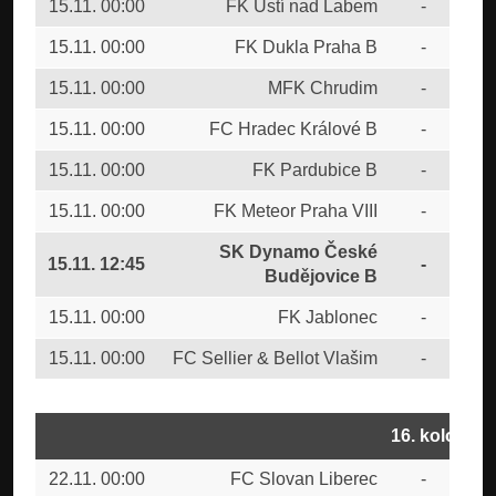
15.11. 00:00
FK Ústí nad Labem
-
1.F
15.11. 00:00
FK Dukla Praha B
-
FK 
15.11. 00:00
MFK Chrudim
-
TJ
15.11. 00:00
FC Hradec Králové B
-
FK 
15.11. 00:00
FK Pardubice B
-
CU
15.11. 00:00
FK Meteor Praha VIII
-
SK 
SK Dynamo České
15.11. 12:45
-
FC
Budějovice B
15.11. 00:00
FK Jablonec
-
FC
15.11. 00:00
FC Sellier & Bellot Vlašim
-
SK
16. kolo
22.11. 00:00
FC Slovan Liberec
-
SK