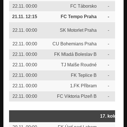
22.11. 00:00
FC Táborsko
-
FC 
21.11. 12:15
FC Tempo Praha
-
FK
SK
22.11. 00:00
SK Motorlet Praha
-
Bud
22.11. 00:00
CU Bohemians Praha
-
FK 
22.11. 00:00
FK Mladá Boleslav B
-
FK 
22.11. 00:00
TJ Malše Roudné
-
FC 
22.11. 00:00
FK Teplice B
-
MF
22.11. 00:00
1.FK Příbram
-
FK 
22.11. 00:00
FC Viktoria Plzeň B
-
FK 
17. kolo