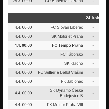
28.3. 00:00
CU Bohemians Praha
-
SK 
24. kolo
4.4. 00:00
FC Slovan Liberec
-
CU
4.4. 00:00
SK Motorlet Praha
-
FK 
4.4. 00:00
FC Tempo Praha
-
TJ
4.4. 00:00
FC Táborsko
-
FK 
4.4. 00:00
SK Kladno
-
1.F
4.4. 00:00
FC Sellier & Bellot Vlašim
-
FC 
4.4. 00:00
FK Jablonec
-
FK 
SK Dynamo České
4.4. 00:00
-
FK 
Budějovice B
4.4. 00:00
FK Meteor Praha VIII
-
MF