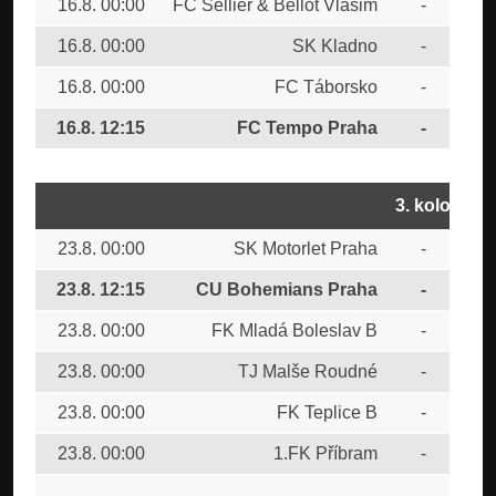
16.8. 00:00
FC Sellier & Bellot Vlašim
-
TJ
16.8. 00:00
SK Kladno
-
FK 
16.8. 00:00
FC Táborsko
-
CU
16.8. 12:15
FC Tempo Praha
-
SK 
3. kolo
23.8. 00:00
SK Motorlet Praha
-
FC 
23.8. 12:15
CU Bohemians Praha
-
FC
23.8. 00:00
FK Mladá Boleslav B
-
FC
23.8. 00:00
TJ Malše Roudné
-
SK
23.8. 00:00
FK Teplice B
-
FC 
23.8. 00:00
1.FK Příbram
-
FK 
SK