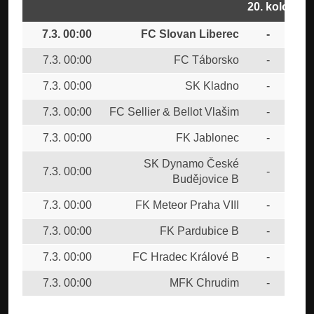
20. kolo
7.3. 00:00
FC Slovan Liberec
-
FC
7.3. 00:00
FC Táborsko
-
SK 
7.3. 00:00
SK Kladno
-
CU
7.3. 00:00
FC Sellier & Bellot Vlašim
-
FK 
7.3. 00:00
FK Jablonec
-
TJ
SK Dynamo České
7.3. 00:00
-
FK 
Budějovice B
7.3. 00:00
FK Meteor Praha VIII
-
1.F
7.3. 00:00
FK Pardubice B
-
FC 
7.3. 00:00
FC Hradec Králové B
-
FK 
7.3. 00:00
MFK Chrudim
-
FK 