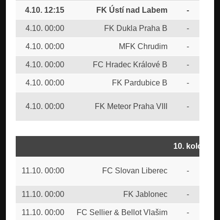
4.10. 12:15
FK Ústí nad Labem
-
FC
4.10. 00:00
FK Dukla Praha B
-
FC
4.10. 00:00
MFK Chrudim
-
SK
4.10. 00:00
FC Hradec Králové B
-
FC 
4.10. 00:00
FK Pardubice B
-
FK 
SK
4.10. 00:00
FK Meteor Praha VIII
-
Bud
10. kolo
SK
11.10. 00:00
FC Slovan Liberec
-
Bud
11.10. 00:00
FK Jablonec
-
FK 
11.10. 00:00
FC Sellier & Bellot Vlašim
-
FK 