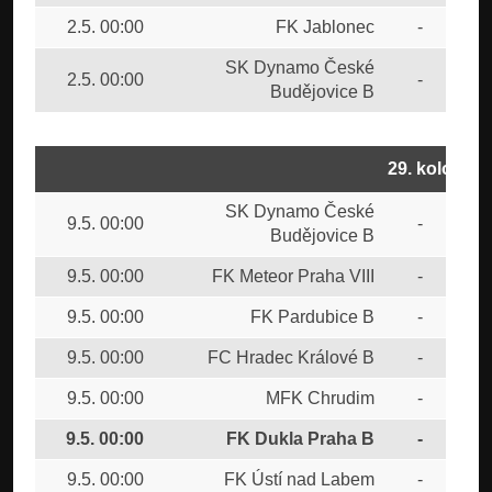
2.5. 00:00
FK Jablonec
-
FK 
SK Dynamo České
2.5. 00:00
-
FK 
Budějovice B
29. kolo
SK Dynamo České
9.5. 00:00
-
FC 
Budějovice B
9.5. 00:00
FK Meteor Praha VIII
-
FK 
9.5. 00:00
FK Pardubice B
-
FC 
9.5. 00:00
FC Hradec Králové B
-
SK
9.5. 00:00
MFK Chrudim
-
FC
9.5. 00:00
FK Dukla Praha B
-
FC
9.5. 00:00
FK Ústí nad Labem
-
SK 