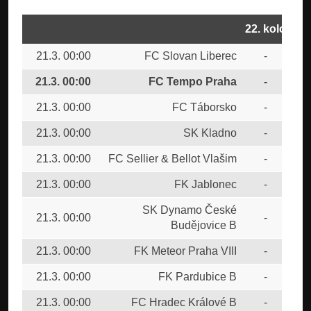
22. kolo
21.3. 00:00
FC Slovan Liberec
-
SK 
21.3. 00:00
FC Tempo Praha
-
CU
21.3. 00:00
FC Táborsko
-
FK 
21.3. 00:00
SK Kladno
-
TJ
21.3. 00:00
FC Sellier & Bellot Vlašim
-
FK 
21.3. 00:00
FK Jablonec
-
1.F
SK Dynamo České
21.3. 00:00
-
FC 
Budějovice B
21.3. 00:00
FK Meteor Praha VIII
-
FK 
21.3. 00:00
FK Pardubice B
-
FK 
21.3. 00:00
FC Hradec Králové B
-
MF