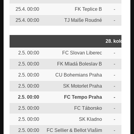
25.4. 00:00
FK Teplice B
-
CU
25.4. 00:00
TJ Malše Roudné
-
FK 
28. kolo
2.5. 00:00
FC Slovan Liberec
-
TJ
2.5. 00:00
FK Mladá Boleslav B
-
FK 
2.5. 00:00
CU Bohemians Praha
-
1.F
2.5. 00:00
SK Motorlet Praha
-
FC 
2.5. 00:00
FC Tempo Praha
-
FK
2.5. 00:00
FC Táborsko
-
FK 
2.5. 00:00
SK Kladno
-
MF
2.5. 00:00
FC Sellier & Bellot Vlašim
-
FC 