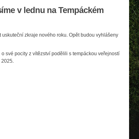
lásíme v lednu na Tempáckém
át uskuteční zkraje nového roku. Opět budou vyhlášeny
své pocity z vítězství podělili s tempáckou veřejností
u 2025.