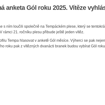
há anketa Gól roku 2025. Vítěze vyh
e s ním loučili společně na Tempáckém plese, který se tentokr
V rámci 21. ročníku plesu přibude ještě jeden vítěz.
ilu Tempa hlasovat v anketě Gól měsíce. Výherci se pak nejen o 
ího roku pak z vítězných dvanácti branek budou vybírat Gól rok