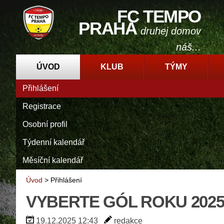
FC TEMPO
PRAHA
druhej domov
náš...
ÚVOD
KLUB
TÝMY
Přihlášení
Registrace
Osobní profil
Týdenní kalendář
Měsíční kalendář
Úvod
>
Přihlášení
VYBERTE GÓL ROKU 202
19.12.2025 12:43
redakce