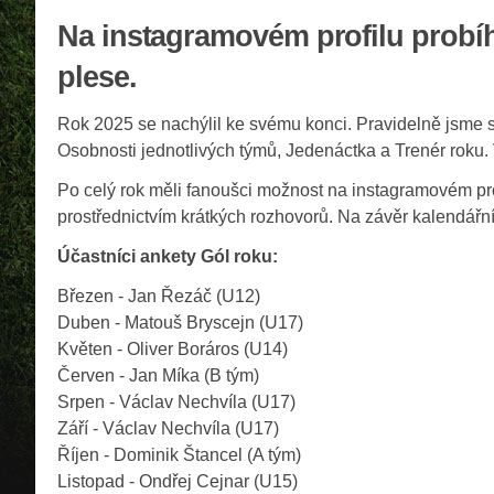
Na instagramovém profilu probí
plese.
Rok 2025 se nachýlil ke svému konci. Pravidelně jsme s
Osobnosti jednotlivých týmů, Jedenáctka a Trenér roku. 
Po celý rok měli fanoušci možnost na instagramovém prof
prostřednictvím krátkých rozhovorů. Na závěr kalendářn
Účastníci ankety Gól roku:
Březen - Jan Řezáč (U12)
Duben - Matouš Bryscejn (U17)
Květen - Oliver Boráros (U14)
Červen - Jan Míka (B tým)
Srpen - Václav Nechvíla (U17)
Září - Václav Nechvíla (U17)
Říjen - Dominik Štancel (A tým)
Listopad - Ondřej Cejnar (U15)