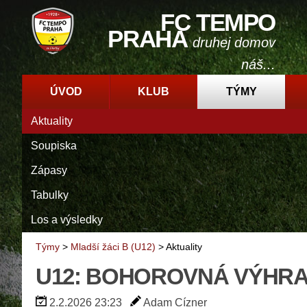
FC TEMPO
PRAHA
druhej domov
náš...
ÚVOD
KLUB
TÝMY
Aktuality
Soupiska
Zápasy
Tabulky
Los a výsledky
Týmy
>
Mladší žáci B (U12)
>
Aktuality
U12: BOHOROVNÁ VÝHRA
2.2.2026 23:23
Adam Cízner