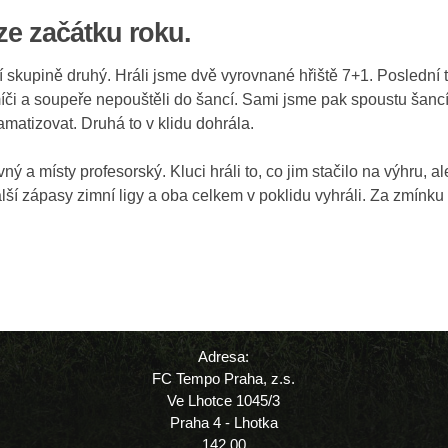
ze začátku roku.
í skupině druhý. Hráli jsme dvě vyrovnané hřiště 7+1. Poslední tý
míči a soupeře nepouštěli do šancí. Sami jsme pak spoustu šancí 
matizovat. Druhá to v klidu dohrála.
ý a místy profesorský. Kluci hráli to, co jim stačilo na výhru,
lší zápasy zimní ligy a oba celkem v poklidu vyhráli. Za zmínku 
Adresa:
FC Tempo Praha, z.s.
Ve Lhotce 1045/3
Praha 4 - Lhotka
142 00