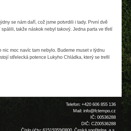
dny se nám daří, což jsme potvrdili i tady. První dvě
spálili, takže náskok nebyl takový. Jedna parta ve třetí
 ale nic moc navíc tam nebylo. Budeme muset v týdnu
stojí střelecká potence Lukyho Chládka, který se trefil
Telefon: +420 606 855 136
Mail: info@fctempo.cz
IČ: 00536288
DIČ: CZ00536288
Číslo účtu: 61519359/0800, Česká spořitelna, a.s.