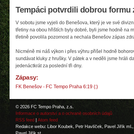
Tempáci potvrdili dobrou formu 
V sobotu jsme vyjeli do Benešova, který je ve své divizn
třetiny na obou hřištích byly dobré, byli jsme hodně na 
třetině povolila pozornost a nechala Benešov zápas zdra
Nicméně mi náš výkon i přes výhru přišel hodně bohorovn
sundávat kluky z hrušky. V pátek a v neděli jsme hráli da
jedenáctkrát za poslední tři dny.
Zápasy:
FK Benešov - FC Tempo Praha 6:19 (:)
© 2026 FC Tempo Praha, z.s.
Informace o autorství a o ochraně osobních údajů
RSS feed
|
Atom feed
Redakce webu: Libor Koubek, Petr Havlíček, Pavel Jiřík ml.,
Pavel Jiřík st.