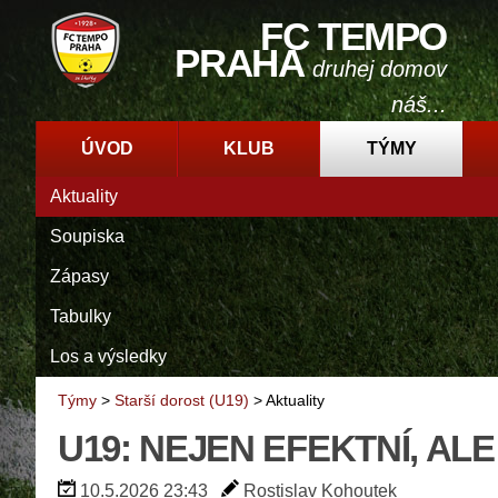
FC TEMPO
PRAHA
druhej domov
náš...
ÚVOD
KLUB
TÝMY
Aktuality
Soupiska
Zápasy
Tabulky
Los a výsledky
Týmy
>
Starší dorost (U19)
>
Aktuality
U19: NEJEN EFEKTNÍ, ALE
10.5.2026 23:43
Rostislav Kohoutek