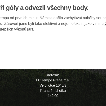
yři góly a odvezli všechny body.
tempu od prvních minut. Nám se dařilo zachytávat náběhy soupeř
u. Zároveň jsme byli také efektivní a nejen efektní, jako v min
jlepších výkonů jara.
Adresa:
FC Tempo Praha, z.s.
Ve Lhotce 1045/3
Praha 4 - Lhotka
142 00