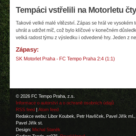
Tempáci vstřelili na Motorletu čt
Takové velké malé vítězství. Zápas se hrál ve vysokém 
uhrát a udržet míč, což bylo klíčové v konečném důsledk
velká radost týmu z výsledku i odvedené hry. Jeden z ne
Zápasy:
SK Motorlet Praha - FC Tempo Praha 2:4 (1:1)
© 2026 FC Tempo Praha, z.s.
Informace o autorství a o ochraně osobních údajů
RSS feed
|
Atom feed
Redakce webu: Libor Koubek, Petr Havlíček, Pavel Jiřík ml.,
Pavel Jiřík st.
Design:
Michal Staněk