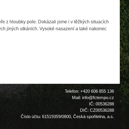
e z hloubky pole. Dokázali jsme i v těžkých situacích
ulých jiných utkáních. Vysoké nasazení a také nakonec
Telefon: +420 606 855 136
Mail: info@fctempo.cz
IČ: 00536288
DIČ: CZ00536288
Číslo účtu: 61519359/0800, Česká spořitelna, a.s.