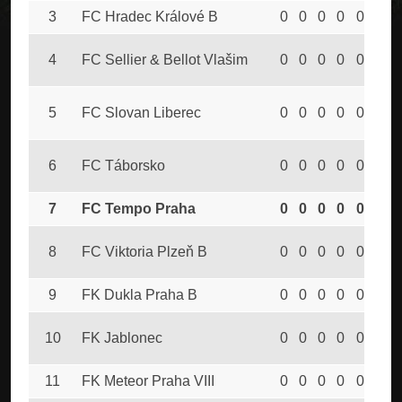
3
FC Hradec Králové B
0
0
0
0
0
0
4
FC Sellier & Bellot Vlašim
0
0
0
0
0
0
5
FC Slovan Liberec
0
0
0
0
0
0
6
FC Táborsko
0
0
0
0
0
0
7
FC Tempo Praha
0
0
0
0
0
0
8
FC Viktoria Plzeň B
0
0
0
0
0
0
9
FK Dukla Praha B
0
0
0
0
0
0
10
FK Jablonec
0
0
0
0
0
0
11
FK Meteor Praha VIII
0
0
0
0
0
0