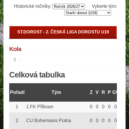
Historické ročníky:
Vyberte tým:
ST.DOROST - 2. ČESKÁ LIGA DOROSTU U19
Kola
|
0
|
Celková tabulka
Pořadí
Tým
Z
V
R
P
GV
GO
B
1
1.FK Příbram
0
0
0
0
0
0
2
CU Bohemians Praha
0
0
0
0
0
0