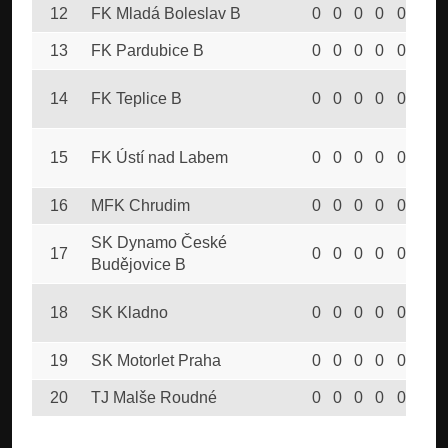
12
FK Mladá Boleslav B
0
0
0
0
0
0
13
FK Pardubice B
0
0
0
0
0
0
14
FK Teplice B
0
0
0
0
0
0
15
FK Ústí nad Labem
0
0
0
0
0
0
16
MFK Chrudim
0
0
0
0
0
0
SK Dynamo České
17
0
0
0
0
0
0
Budějovice B
18
SK Kladno
0
0
0
0
0
0
19
SK Motorlet Praha
0
0
0
0
0
0
20
TJ Malše Roudné
0
0
0
0
0
0