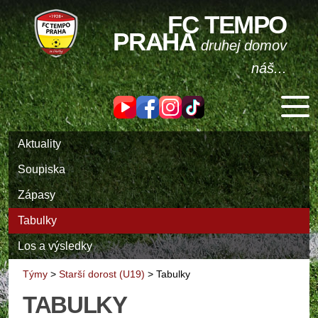
FC TEMPO
PRAHA
druhej domov
náš...
Aktuality
Soupiska
Zápasy
Tabulky
Los a výsledky
Týmy
>
Starší dorost (U19)
>
Tabulky
TABULKY