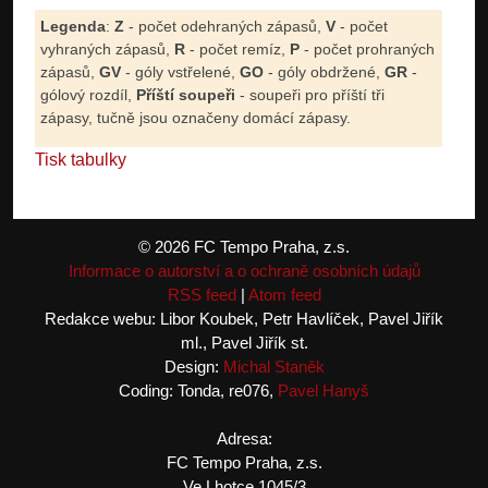
Legenda
:
Z
- počet odehraných zápasů,
V
- počet
vyhraných zápasů,
R
- počet remíz,
P
- počet prohraných
zápasů,
GV
- góly vstřelené,
GO
- góly obdržené,
GR
-
gólový rozdíl,
Příští soupeři
- soupeři pro příští tři
zápasy, tučně jsou označeny domácí zápasy.
Tisk tabulky
© 2026 FC Tempo Praha, z.s.
Informace o autorství a o ochraně osobních údajů
RSS feed
|
Atom feed
Redakce webu: Libor Koubek, Petr Havlíček, Pavel Jiřík
ml., Pavel Jiřík st.
Design:
Michal Staněk
Coding: Tonda, re076,
Pavel Hanyš
Adresa:
FC Tempo Praha, z.s.
Ve Lhotce 1045/3