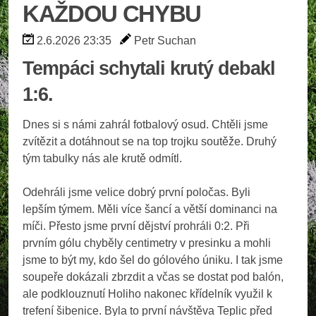
KAŽDOU CHYBU
2.6.2026 23:35
Petr Suchan
Tempáci schytali krutý debakl
1:6.
Dnes si s námi zahrál fotbalový osud. Chtěli jsme
zvítězit a dotáhnout se na top trojku soutěže. Druhý
tým tabulky nás ale krutě odmítl.
Odehráli jsme velice dobrý první poločas. Byli
lepším týmem. Měli více šancí a větší dominanci na
míči. Přesto jsme první dějství prohráli 0:2. Při
prvním gólu chyběly centimetry v presinku a mohli
jsme to být my, kdo šel do gólového úniku. I tak jsme
soupeře dokázali zbrzdit a včas se dostat pod balón,
ale podklouznutí Holiho nakonec křídelník využil k
trefení šibenice. Byla to první návštěva Teplic před