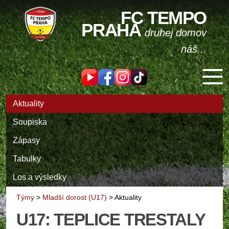
FC TEMPO
PRAHA
druhej domov
náš...
Aktuality
Soupiska
Zápasy
Tabulky
Los a výsledky
Týmy
>
Mladší dorost (U17)
>
Aktuality
U17: TEPLICE TRESTALY