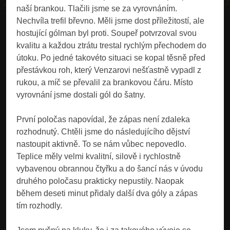
naší brankou. Tlačili jsme se za vyrovnáním.
Nechvíla trefil břevno. Měli jsme dost příležitostí, ale
hostující gólman byl proti. Soupeř potvrzoval svou
kvalitu a každou ztrátu trestal rychlým přechodem do
útoku. Po jedné takovéto situaci se kopal těsně před
přestávkou roh, který Venzarovi nešťastně vypadl z
rukou, a míč se převalil za brankovou čáru. Místo
vyrovnání jsme dostali gól do šatny.
První poločas napovídal, že zápas není zdaleka
rozhodnutý. Chtěli jsme do následujícího dějství
nastoupit aktivně. To se nám vůbec nepovedlo.
Teplice měly velmi kvalitní, silově i rychlostně
vybavenou obrannou čtyřku a do šancí nás v úvodu
druhého poločasu prakticky nepustily. Naopak
během deseti minut přidaly další dva góly a zápas
tím rozhodly.