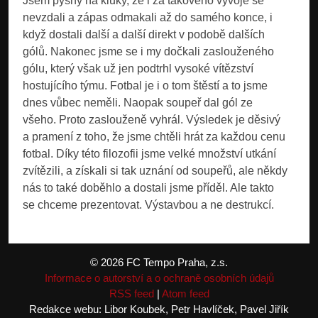
Jsem pyšný na kluky, že i za takového vývoje se
nevzdali a zápas odmakali až do samého konce, i
když dostali další a další direkt v podobě dalších
gólů. Nakonec jsme se i my dočkali zaslouženého
gólu, který však už jen podtrhl vysoké vítězství
hostujícího týmu. Fotbal je i o tom štěstí a to jsme
dnes vůbec neměli. Naopak soupeř dal gól ze
všeho. Proto zaslouženě vyhrál. Výsledek je děsivý
a pramení z toho, že jsme chtěli hrát za každou cenu
fotbal. Díky této filozofii jsme velké množství utkání
zvítězili, a získali si tak uznání od soupeřů, ale někdy
nás to také doběhlo a dostali jsme příděl. Ale takto
se chceme prezentovat. Výstavbou a ne destrukcí.
© 2026 FC Tempo Praha, z.s.
Informace o autorství a o ochraně osobních údajů
RSS feed
|
Atom feed
Redakce webu: Libor Koubek, Petr Havlíček, Pavel Jiřík