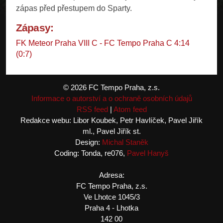
zápas před přestupem do Sparty.
Zápasy:
FK Meteor Praha VIII C - FC Tempo Praha C 4:14
(0:7)
© 2026 FC Tempo Praha, z.s.
Informace o autorství a o ochraně osobních údajů
RSS feed
|
Atom feed
Redakce webu: Libor Koubek, Petr Havlíček, Pavel Jiřík
ml., Pavel Jiřík st.
Design:
Michal Staněk
Coding: Tonda, re076,
Pavel Hanyš
Adresa:
FC Tempo Praha, z.s.
Ve Lhotce 1045/3
Praha 4 - Lhotka
142 00