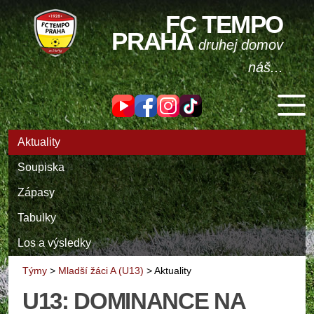
FC TEMPO
PRAHA
druhej domov
náš...
Aktuality
Soupiska
Zápasy
Tabulky
Los a výsledky
Týmy
>
Mladší žáci A (U13)
>
Aktuality
U13: DOMINANCE NA