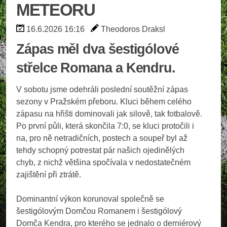
METEORU
16.6.2026 16:16
Theodoros Draksl
Zápas měl dva šestigólové
střelce Romana a Kendru.
V sobotu jsme odehráli poslední soutěžní zápas
sezony v Pražském přeboru. Kluci během celého
zápasu na hřišti dominovali jak silově, tak fotbalově.
Po první půli, která skončila 7:0, se kluci protočili i
na, pro ně netradičních, postech a soupeř byl až
tehdy schopný potrestat pár našich ojedinělých
chyb, z nichž většina spočívala v nedostatečném
zajištění při ztrátě.
Dominantní výkon korunoval společně se
šestigólovým Domčou Romanem i šestigólový
Domča Kendra, pro kterého se jednalo o derniérový