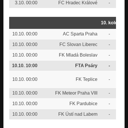
3.10. 00:00
FC Hradec Králové
-
CU
10. kolo
10.10. 00:00
AC Sparta Praha
-
CU
10.10. 00:00
FC Slovan Liberec
-
FC 
10.10. 00:00
FK Mladá Boleslav
-
FC 
10.10. 10:00
FTA Psáry
-
FC
SK
10.10. 00:00
FK Teplice
-
Bud
10.10. 00:00
FK Meteor Praha VIII
-
FC 
10.10. 00:00
FK Pardubice
-
FK 
10.10. 00:00
FK Ústí nad Labem
-
SK 