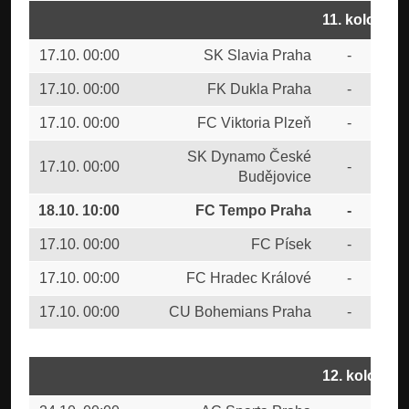
11. kolo
17.10. 00:00
SK Slavia Praha
-
AC 
17.10. 00:00
FK Dukla Praha
-
FK 
17.10. 00:00
FC Viktoria Plzeň
-
FK 
SK Dynamo České
17.10. 00:00
-
FK 
Budějovice
18.10. 10:00
FC Tempo Praha
-
FK 
17.10. 00:00
FC Písek
-
FTA
17.10. 00:00
FC Hradec Králové
-
FK 
17.10. 00:00
CU Bohemians Praha
-
FC 
12. kolo