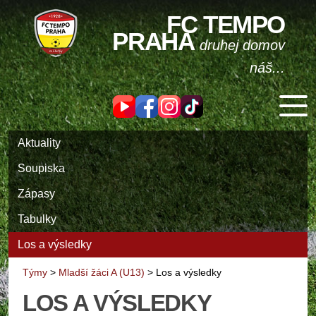
FC TEMPO
PRAHA
druhej domov
náš...
Aktuality
Soupiska
Zápasy
Tabulky
Los a výsledky
Týmy
>
Mladší žáci A (U13)
>
Los a výsledky
LOS A VÝSLEDKY