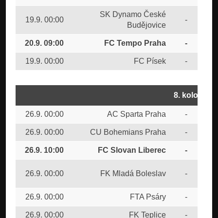
SK Dynamo České
19.9. 00:00
-
FC 
Budějovice
20.9. 09:00
FC Tempo Praha
-
CU
19.9. 00:00
FC Písek
-
FC 
8. kolo
26.9. 00:00
AC Sparta Praha
-
FC 
26.9. 00:00
CU Bohemians Praha
-
FC 
26.9. 10:00
FC Slovan Liberec
-
FC
SK
26.9. 00:00
FK Mladá Boleslav
-
Bud
26.9. 00:00
FTA Psáry
-
FC 
26.9. 00:00
FK Teplice
-
FK 