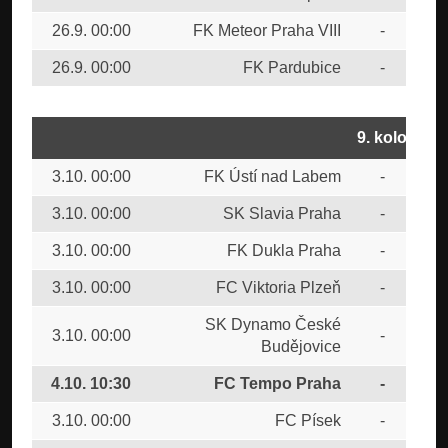
26.9. 00:00
FK Meteor Praha VIII
-
SK 
26.9. 00:00
FK Pardubice
-
FK 
9. kolo
3.10. 00:00
FK Ústí nad Labem
-
AC 
3.10. 00:00
SK Slavia Praha
-
FK 
3.10. 00:00
FK Dukla Praha
-
FK 
3.10. 00:00
FC Viktoria Plzeň
-
FK 
SK Dynamo České
3.10. 00:00
-
FTA
Budějovice
4.10. 10:30
FC Tempo Praha
-
FK 
3.10. 00:00
FC Písek
-
FC 