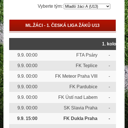
Vyberte tým:
ML.ŽÁCI - 1. ČESKÁ LIGA ŽÁKŮ U13
ML.ŽÁCI - PRAŽSKÝ PŘEBOR
1. kolo
9.9. 00:00
FTA Psáry
-
AC 
9.9. 00:00
FK Teplice
-
FK 
9.9. 00:00
FK Meteor Praha VIII
-
FC 
9.9. 00:00
FK Pardubice
-
CU
9.9. 00:00
FK Ústí nad Labem
-
FC 
9.9. 00:00
SK Slavia Praha
-
FC 
9.9. 15:00
FK Dukla Praha
-
FC