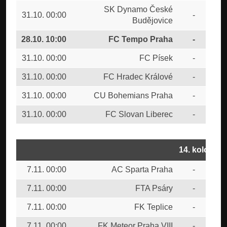
SK Dynamo České
31.10. 00:00
-
FK 
Budějovice
28.10. 10:00
FC Tempo Praha
-
FK
31.10. 00:00
FC Písek
-
FK 
31.10. 00:00
FC Hradec Králové
-
FK 
31.10. 00:00
CU Bohemians Praha
-
FTA
31.10. 00:00
FC Slovan Liberec
-
FK 
14. kolo
7.11. 00:00
AC Sparta Praha
-
FK 
7.11. 00:00
FTA Psáry
-
FC 
7.11. 00:00
FK Teplice
-
CU
7.11. 00:00
FK Meteor Praha VIII
-
FC 