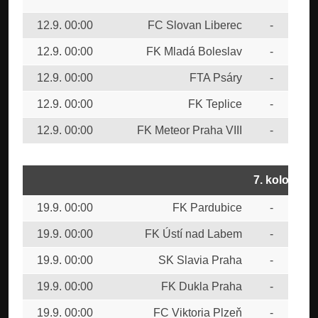
12.9. 00:00
FC Slovan Liberec
-
FC 
12.9. 00:00
FK Mladá Boleslav
-
FK 
12.9. 00:00
FTA Psáry
-
SK 
12.9. 00:00
FK Teplice
-
FK 
12.9. 00:00
FK Meteor Praha VIII
-
FK 
7. kolo
19.9. 00:00
FK Pardubice
-
AC 
19.9. 00:00
FK Ústí nad Labem
-
FK 
19.9. 00:00
SK Slavia Praha
-
FK 
19.9. 00:00
FK Dukla Praha
-
FTA
19.9. 00:00
FC Viktoria Plzeň
-
FK 