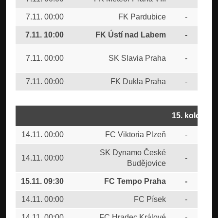
7.11. 00:00
FK Pardubice
-
FC 
7.11. 10:00
FK Ústí nad Labem
-
FC
SK
7.11. 00:00
SK Slavia Praha
-
Bud
7.11. 00:00
FK Dukla Praha
-
FC 
15. kolo
14.11. 00:00
FC Viktoria Plzeň
-
AC 
SK Dynamo České
14.11. 00:00
-
FK 
Budějovice
15.11. 09:30
FC Tempo Praha
-
SK 
14.11. 00:00
FC Písek
-
FK 
14.11. 00:00
FC Hradec Králové
-
FK 