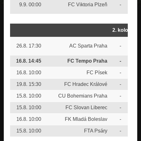
SK
9.9. 00:00
FC Viktoria Plzeň
-
Bud
2. kolo
SK
26.8. 17:30
AC Sparta Praha
-
Bud
16.8. 14:45
FC Tempo Praha
-
FC 
16.8. 10:00
FC Písek
-
FK 
19.8. 15:30
FC Hradec Králové
-
SK 
15.8. 10:00
CU Bohemians Praha
-
FK 
15.8. 10:00
FC Slovan Liberec
-
FK 
16.8. 10:00
FK Mladá Boleslav
-
FK 
15.8. 10:00
FTA Psáry
-
FK 