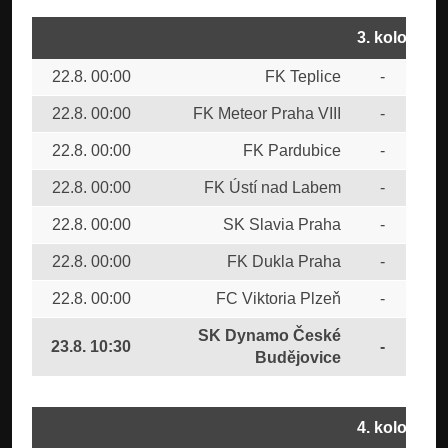
3. kolo
22.8. 00:00
FK Teplice
-
AC 
22.8. 00:00
FK Meteor Praha VIII
-
FTA
22.8. 00:00
FK Pardubice
-
FK 
22.8. 00:00
FK Ústí nad Labem
-
FC 
22.8. 00:00
SK Slavia Praha
-
CU
22.8. 00:00
FK Dukla Praha
-
FC 
22.8. 00:00
FC Viktoria Plzeň
-
FC 
SK Dynamo České
23.8. 10:30
-
FC
Budějovice
4. kolo