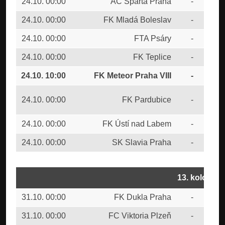
24.10. 00:00
AC Sparta Praha
-
FC 
24.10. 00:00
FK Mladá Boleslav
-
CU
24.10. 00:00
FTA Psáry
-
FC 
24.10. 00:00
FK Teplice
-
FC 
24.10. 10:00
FK Meteor Praha VIII
-
FC
SK
24.10. 00:00
FK Pardubice
-
Bud
24.10. 00:00
FK Ústí nad Labem
-
FC 
24.10. 00:00
SK Slavia Praha
-
FK 
13. kolo
31.10. 00:00
FK Dukla Praha
-
AC 
31.10. 00:00
FC Viktoria Plzeň
-
SK 