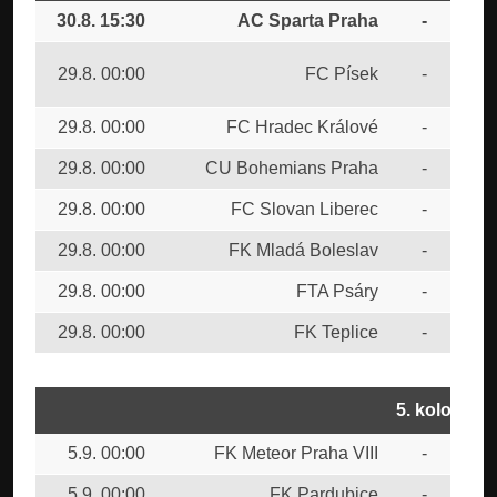
30.8. 15:30
AC Sparta Praha
-
FC
SK
29.8. 00:00
FC Písek
-
Bud
29.8. 00:00
FC Hradec Králové
-
FC 
29.8. 00:00
CU Bohemians Praha
-
FK 
29.8. 00:00
FC Slovan Liberec
-
SK 
29.8. 00:00
FK Mladá Boleslav
-
FK 
29.8. 00:00
FTA Psáry
-
FK 
29.8. 00:00
FK Teplice
-
FK 
5. kolo
5.9. 00:00
FK Meteor Praha VIII
-
AC 
5.9. 00:00
FK Pardubice
-
FK 