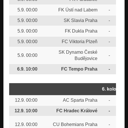
5.9. 00:00
FK Ústí nad Labem
-
FTA
5.9. 00:00
SK Slavia Praha
-
FK 
5.9. 00:00
FK Dukla Praha
-
FC 
5.9. 00:00
FC Viktoria Plzeň
-
CU
SK Dynamo České
5.9. 00:00
-
FC 
Budějovice
6.9. 10:00
FC Tempo Praha
-
FC
6. kolo
12.9. 00:00
AC Sparta Praha
-
FC 
12.9. 10:00
FC Hradec Králové
-
FC
SK
12.9. 00:00
CU Bohemians Praha
-
Bud