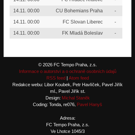
14.11. 00:00
CU Bohemians Praha
-
FK 
14.11. 00:00
FC Slovan Liberec
-
FK 
14.11. 00:00
FK Mladá Boleslav
-
FTA
© 2026 FC Tempo Praha, z.s.
Informace o autorství a o ochraně osobních údajů
RSS feed
|
Atom feed
Redakce webu: Libor Koubek, Petr Havlíček, Pavel Jiřík
ml., Pavel Jiřík st.
Design:
Michal Staněk
Coding: Tonda, re076,
Pavel Hanyš
Adresa:
FC Tempo Praha, z.s.
Ve Lhotce 1045/3