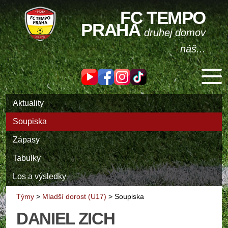
FC TEMPO
PRAHA
druhej domov
náš...
Aktuality
Soupiska
Zápasy
Tabulky
Los a výsledky
Týmy
>
Mladší dorost (U17)
>
Soupiska
DANIEL ZICH