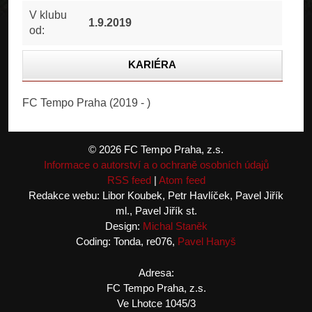
V klubu
1.9.2019
od:
KARIÉRA
STATISTIKA
FC Tempo Praha (2019 - )
FOTOGALERIE
© 2026 FC Tempo Praha, z.s.
Informace o autorství a o ochraně osobních údajů
RSS feed
|
Atom feed
Redakce webu: Libor Koubek, Petr Havlíček, Pavel Jiřík
ml., Pavel Jiřík st.
Design:
Michal Staněk
Coding: Tonda, re076,
Pavel Hanyš
Adresa:
FC Tempo Praha, z.s.
Ve Lhotce 1045/3