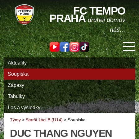
FC TEMPO
PRAHA
druhej domov
náš...
Aktuality
Soupiska
Zápasy
Tabulky
Los a výsledky
Týmy
>
Starší žáci B (U14)
>
Soupiska
DUC THANG NGUYEN