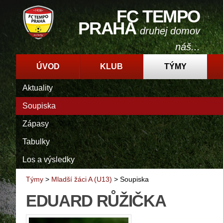
FC TEMPO
PRAHA
druhej domov
náš...
ÚVOD
KLUB
TÝMY
Aktuality
Soupiska
Zápasy
Tabulky
Los a výsledky
Týmy
>
Mladší žáci A (U13)
>
Soupiska
EDUARD RŮŽIČKA