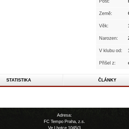
Post:
Země:
Věk:
Narozen:
V klubu od:
Přišel z:
STATISTIKA
ČLÁNKY
Adresa:
FC Tempo Praha, z.s.
Ve Lhotce 1045/3