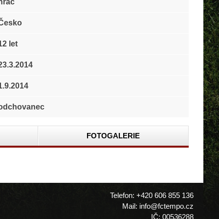
hráč
Česko
12 let
23.3.2014
1.9.2014
odchovanec
FOTOGALERIE
Telefon: +420 606 855 136
Mail: info@fctempo.cz
IČ: 00536288