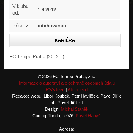
V klubu
1.9.2012
od:
Přišel z:
odchovanec
KARIÉRA
STATISTIKA
FC Tempo Praha (2012 - )
ČLÁNKY
FOTOGALERIE
© 2026 FC Tempo Praha, z.s.
Informace o autorství a o ochraně osobních údajů
RSS feed
|
Atom feed
Redakce webu: Libor Koubek, Petr Havlíček, Pavel Jiřík
ml., Pavel Jiřík st.
Design:
Michal Staněk
Coding: Tonda, re076,
Pavel Hanyš
Adresa: