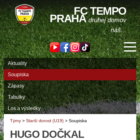
FC TEMPO
PRAHA
druhej domov
náš...
Aktuality
Soupiska
Zápasy
Tabulky
Los a výsledky
Týmy
>
Starší dorost (U19)
>
Soupiska
HUGO DOČKAL