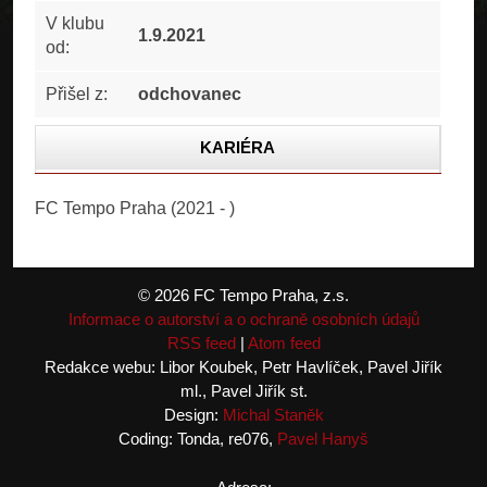
V klubu
1.9.2021
od:
Přišel z:
odchovanec
KARIÉRA
STATISTIKA
FC Tempo Praha (2021 - )
FOTOGALERIE
© 2026 FC Tempo Praha, z.s.
Informace o autorství a o ochraně osobních údajů
RSS feed
|
Atom feed
Redakce webu: Libor Koubek, Petr Havlíček, Pavel Jiřík
ml., Pavel Jiřík st.
Design:
Michal Staněk
Coding: Tonda, re076,
Pavel Hanyš