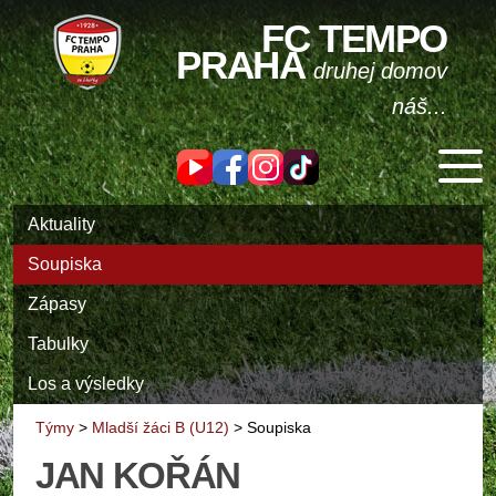
FC TEMPO
PRAHA
druhej domov
náš...
Aktuality
Soupiska
Zápasy
Tabulky
Los a výsledky
Týmy
>
Mladší žáci B (U12)
>
Soupiska
JAN KOŘÁN