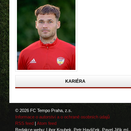
KARIÉRA
© 2026 FC Tempo Praha, z.s.
Informace o autorství a o ochraně osobních údajů
RSS feed
|
Atom feed
Redakce webu: Libor Koubek, Petr Havlíček, Pavel Jiřík ml.,