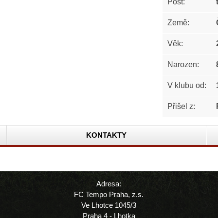
Post:
Země:
Věk:
Narozen:
V klubu od:
Přišel z:
KONTAKTY
Adresa:
FC Tempo Praha, z.s.
Ve Lhotce 1045/3
Praha 4 - Lhotka