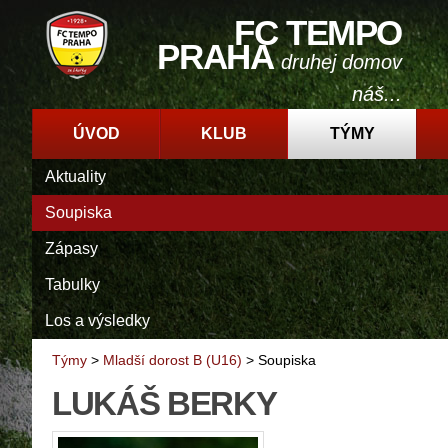
FC TEMPO
PRAHA
druhej domov
náš...
ÚVOD
KLUB
TÝMY
Aktuality
Soupiska
Zápasy
Tabulky
Los a výsledky
Týmy
>
Mladší dorost B (U16)
>
Soupiska
LUKÁŠ BERKY