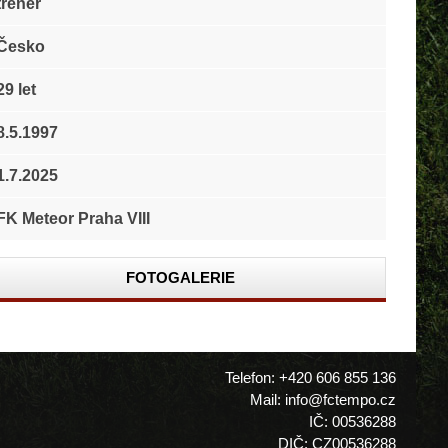
trenér
Česko
29 let
8.5.1997
1.7.2025
FK Meteor Praha VIII
FOTOGALERIE
Telefon: +420 606 855 136
Mail: info@fctempo.cz
IČ: 00536288
DIČ: CZ00536288