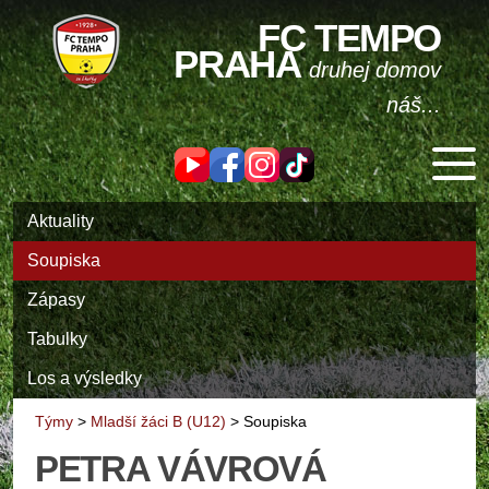
FC TEMPO
PRAHA
druhej domov
náš...
Aktuality
Soupiska
Zápasy
Tabulky
Los a výsledky
Týmy
>
Mladší žáci B (U12)
>
Soupiska
PETRA VÁVROVÁ