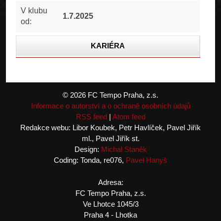
V klubu
1.7.2025
od:
KARIÉRA
KONTAKTY
FOTOGALERIE
© 2026 FC Tempo Praha, z.s.
Informace o autorství a o ochraně osobních údajů
RSS feed
|
Atom feed
Redakce webu: Libor Koubek, Petr Havlíček, Pavel Jiřík
ml., Pavel Jiřík st.
Design:
Michal Staněk
Coding: Tonda, re076,
Pavel Hanyš
Adresa:
FC Tempo Praha, z.s.
Ve Lhotce 1045/3
Praha 4 - Lhotka