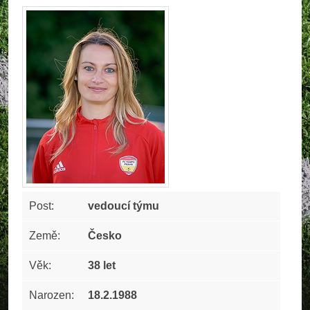
Post:
vedoucí týmu
Země:
Česko
Věk:
38 let
Narozen:
18.2.1988