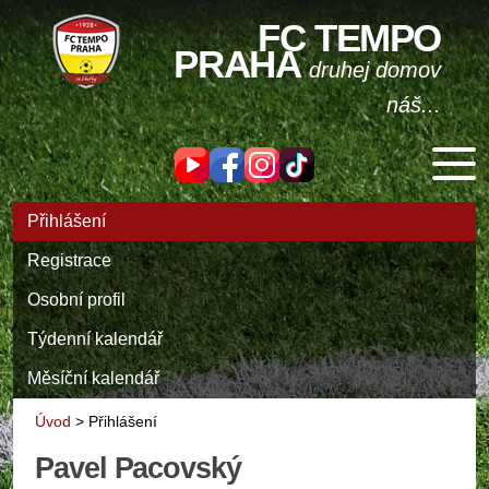
FC TEMPO
PRAHA
druhej domov
náš...
Přihlášení
Registrace
Osobní profil
Týdenní kalendář
Měsíční kalendář
Úvod
>
Přihlášení
Pavel Pacovský