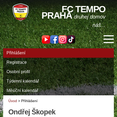
FC TEMPO
PRAHA
druhej domov
náš...
Přihlášení
Registrace
Osobní profil
Týdenní kalendář
Měsíční kalendář
Úvod
>
Přihlášení
Ondřej Škopek