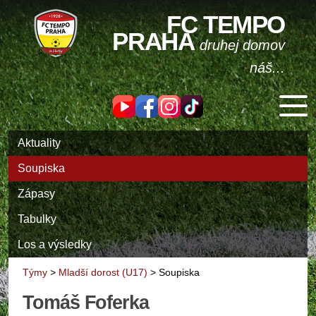
FC TEMPO
PRAHA
druhej domov
náš...
Aktuality
Soupiska
Zápasy
Tabulky
Los a výsledky
Týmy
>
Mladší dorost (U17)
>
Soupiska
Tomáš Foferka