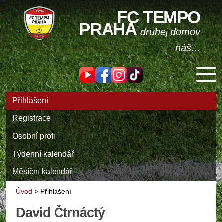
FC TEMPO
PRAHA
druhej domov
náš...
Přihlášení
Registrace
Osobní profil
Týdenní kalendář
Měsíční kalendář
Úvod
>
Přihlášení
David Čtrnáctý