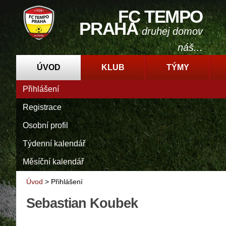
FC TEMPO
PRAHA
druhej domov
náš...
ÚVOD
KLUB
TÝMY
Přihlášení
Registrace
Osobní profil
Týdenní kalendář
Měsíční kalendář
Úvod
>
Přihlášení
Sebastian Koubek