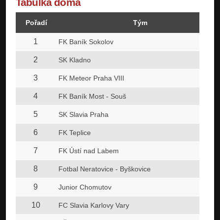
Tabulka doma
Pořadí
Tým
1
FK Baník Sokolov
2
SK Kladno
3
FK Meteor Praha VIII
4
FK Baník Most - Souš
5
SK Slavia Praha
6
FK Teplice
7
FK Ústí nad Labem
8
Fotbal Neratovice - Byškovice
9
Junior Chomutov
10
FC Slavia Karlovy Vary