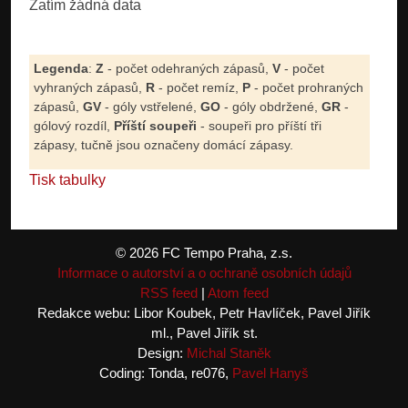
Zatím žádná data
Legenda
:
Z
- počet odehraných zápasů,
V
- počet
vyhraných zápasů,
R
- počet remíz,
P
- počet prohraných
zápasů,
GV
- góly vstřelené,
GO
- góly obdržené,
GR
-
gólový rozdíl,
Příští soupeři
- soupeři pro příští tři
zápasy, tučně jsou označeny domácí zápasy.
Tisk tabulky
© 2026 FC Tempo Praha, z.s.
Informace o autorství a o ochraně osobních údajů
RSS feed
|
Atom feed
Redakce webu: Libor Koubek, Petr Havlíček, Pavel Jiřík
ml., Pavel Jiřík st.
Design:
Michal Staněk
Coding: Tonda, re076,
Pavel Hanyš