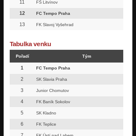
11
FŠ Litvínov
12
FC Tempo Praha
13
FK Slavoj Vyšehrad
Tabulka venku
Pořadí
Tým
1
FC Tempo Praha
2
SK Slavia Praha
3
Junior Chomutov
4
FK Baník Sokolov
5
SK Kladno
6
FK Teplice
7
FK Ústí nad Labem