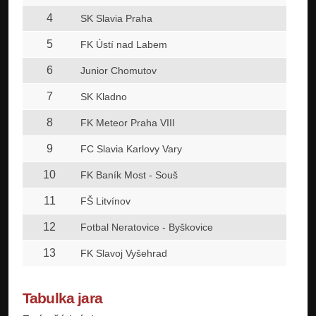
4
SK Slavia Praha
5
FK Ústí nad Labem
6
Junior Chomutov
7
SK Kladno
8
FK Meteor Praha VIII
9
FC Slavia Karlovy Vary
10
FK Baník Most - Souš
11
FŠ Litvínov
12
Fotbal Neratovice - Byškovice
13
FK Slavoj Vyšehrad
Tabulka jara