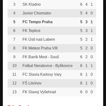
3
SK Kladno
6
4
1
1
46
4
Junior Chomutov
5
4
0
1
23
5
FC Tempo Praha
5
3
1
1
31
6
FK Teplice
5
3
1
1
25
7
FK Ústí nad Labem
5
2
1
2
23
8
FK Meteor Praha VIII
5
2
0
3
32
9
FK Baník Most - Souš
6
2
0
4
24
10
Fotbal Neratovice - Byškovice
6
1
1
4
29
11
FC Slavia Karlovy Vary
6
1
0
5
25
12
FŠ Litvínov
6
1
0
5
10
13
FK Slavoj Vyšehrad
6
0
0
6
4