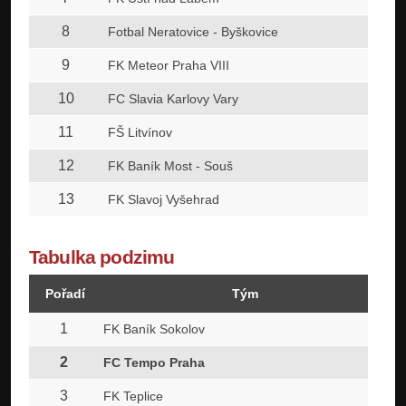
8
Fotbal Neratovice - Byškovice
9
FK Meteor Praha VIII
10
FC Slavia Karlovy Vary
11
FŠ Litvínov
12
FK Baník Most - Souš
13
FK Slavoj Vyšehrad
Tabulka podzimu
Pořadí
Tým
1
FK Baník Sokolov
2
FC Tempo Praha
3
FK Teplice