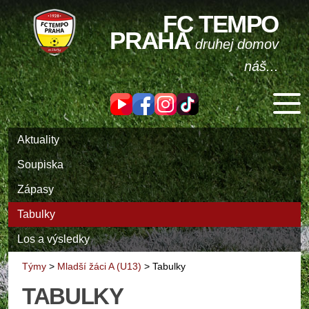
FC TEMPO
PRAHA
druhej domov
náš...
Aktuality
Soupiska
Zápasy
Tabulky
Los a výsledky
Týmy
>
Mladší žáci A (U13)
>
Tabulky
TABULKY