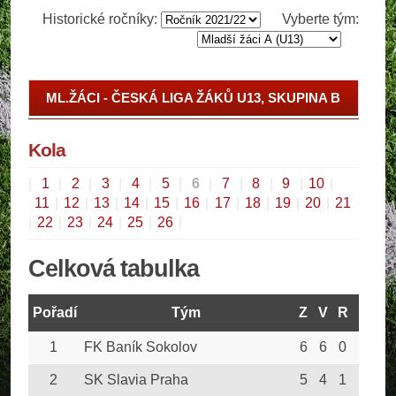
Historické ročníky:
Vyberte tým:
ML.ŽÁCI - ČESKÁ LIGA ŽÁKŮ U13, SKUPINA B
ML.ŽÁCI - PRAŽSKÝ PŘEBOR
Kola
|
1
|
2
|
3
|
4
|
5
|
6
|
7
|
8
|
9
|
10
|
11
|
12
|
13
|
14
|
15
|
16
|
17
|
18
|
19
|
20
|
21
|
22
|
23
|
24
|
25
|
26
|
Celková tabulka
Pořadí
Tým
Z
V
R
P
G
1
FK Baník Sokolov
6
6
0
0
63
2
SK Slavia Praha
5
4
1
0
42