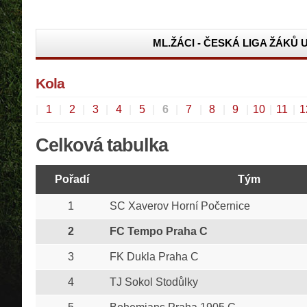
ML.ŽÁCI - ČESKÁ LIGA ŽÁKŮ U
Kola
|
1
|
2
|
3
|
4
|
5
|
6
|
7
|
8
|
9
|
10
|
11
|
1
Celková tabulka
Pořadí
Tým
1
SC Xaverov Horní Počernice
2
FC Tempo Praha C
3
FK Dukla Praha C
4
TJ Sokol Stodůlky