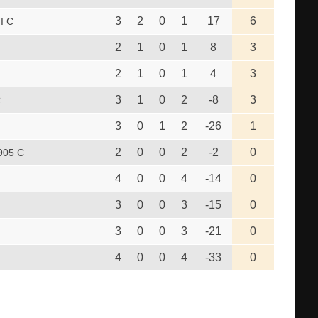
3
2
0
1
17
6
I C
2
1
0
1
8
3
2
1
0
1
4
3
3
1
0
2
-8
3
C
3
0
1
2
-26
1
2
0
0
2
-2
0
905 C
4
0
0
4
-14
0
3
0
0
3
-15
0
3
0
0
3
-21
0
4
0
0
4
-33
0