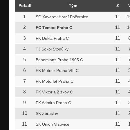
Pořadí
Tým
Z
1
11
1
SC Xaverov Horní Počernice
2
11
1
FC Tempo Praha C
3
11
FK Dukla Praha C
4
11
TJ Sokol Stodůlky
5
11
Bohemians Praha 1905 C
6
11
FK Meteor Praha VIII C
7
11
FK Motorlet Praha C
8
11
FK Viktoria Žižkov C
9
11
FK Admira Praha C
10
11
SK Zbraslav
11
11
SK Union Vršovice