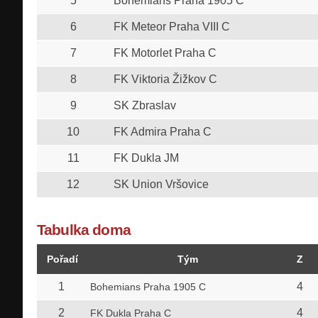
5
Bohemians Praha 1905 C
6
FK Meteor Praha VIII C
7
FK Motorlet Praha C
8
FK Viktoria Žižkov C
9
SK Zbraslav
10
FK Admira Praha C
11
FK Dukla JM
12
SK Union Vršovice
Tabulka doma
Pořadí
Tým
Z
1
4
Bohemians Praha 1905 C
2
4
FK Dukla Praha C