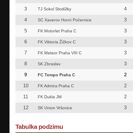
3
4
TJ Sokol Stodůlky
4
3
SC Xaverov Horní Počernice
5
3
FK Motorlet Praha C
6
3
FK Viktoria Žižkov C
7
3
FK Meteor Praha VIII C
8
3
SK Zbraslav
9
2
FC Tempo Praha C
10
2
FK Admira Praha C
11
2
FK Dukla JM
12
3
SK Union Vršovice
Tabulka podzimu