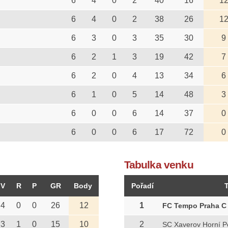
6
4
0
2
40
16
1
6
4
0
2
38
26
1
6
3
0
3
35
30
9
6
2
1
3
19
42
7
6
2
0
4
13
34
6
6
1
0
5
14
48
3
6
0
0
6
14
37
0
6
0
0
6
17
72
0
Tabulka venku
V
R
P
GR
Body
Pořadí
4
0
0
26
12
1
FC Tempo Praha C
3
1
0
15
10
2
SC Xaverov Horní P