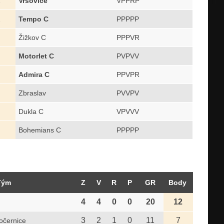
2
Vršovice
VPPRP
2
Tempo C
PPPPP
Žižkov C
PPPVR
Motorlet C
PVPVV
Admira C
PPVPR
Zbraslav
PVVPV
Dukla C
VPVVV
Bohemians C
PPPPP
Tým
Z
V
R
P
GR
Body
4
4
0
0
20
12
3
2
1
0
11
7
očernice