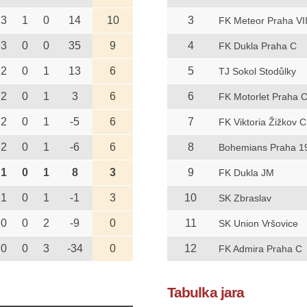
3
1
0
14
10
3
FK Meteor Praha VII
3
0
0
35
9
4
FK Dukla Praha C
2
0
1
13
6
5
TJ Sokol Stodůlky
2
0
1
3
6
6
FK Motorlet Praha 
2
0
1
-5
6
7
FK Viktoria Žižkov C
2
0
1
-6
6
8
Bohemians Praha 1
1
0
1
8
3
9
FK Dukla JM
1
0
1
-1
3
10
SK Zbraslav
0
0
2
-9
0
11
SK Union Vršovice
0
0
3
-34
0
12
FK Admira Praha C
Tabulka jara