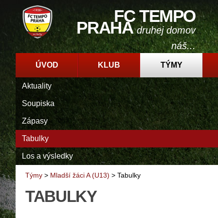
FC TEMPO
PRAHA
druhej domov
náš...
ÚVOD
KLUB
TÝMY
Aktuality
Soupiska
Zápasy
Tabulky
Los a výsledky
Týmy
>
Mladší žáci A (U13)
>
Tabulky
TABULKY