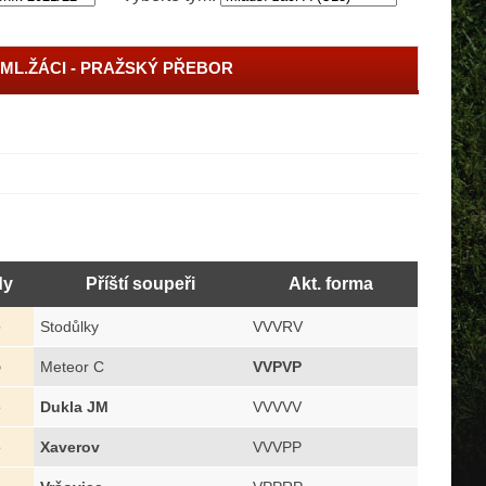
ML.ŽÁCI - PRAŽSKÝ PŘEBOR
dy
Příští soupeři
Akt. forma
6
Stodůlky
VVVRV
5
Meteor C
VVPVP
3
Dukla JM
VVVVV
3
Xaverov
VVVPP