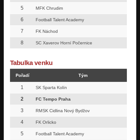
5
2
MFK Chrudim
6
2
Football Talent Academy
7
2
FK Náchod
8
2
SC Xaverov Horní Počernice
Tabulka venku
Pořadí
Tým
1
2
SK Sparta Kolín
2
2
FC Tempo Praha
3
2
RMSK Cidlina Nový Bydžov
4
2
FK Orlicko
5
2
Football Talent Academy