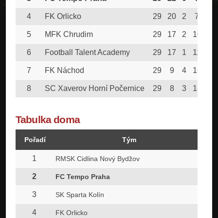
4
FK Orlicko
29
20
2
7
26
5
MFK Chrudim
29
17
2
10
22
6
Football Talent Academy
29
17
1
11
28
7
FK Náchod
29
9
4
16
17
8
SC Xaverov Horní Počernice
29
8
3
18
22
Tabulka doma
Pořadí
Tým
1
2
RMSK Cidlina Nový Bydžov
2
2
FC Tempo Praha
3
2
SK Sparta Kolín
4
2
FK Orlicko