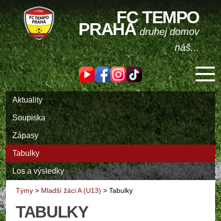
FC TEMPO
PRAHA
druhej domov
náš...
Aktuality
Soupiska
Zápasy
Tabulky
Los a výsledky
Týmy
>
Mladší žáci A (U13)
>
Tabulky
TABULKY