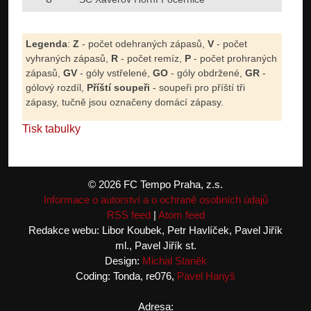
Legenda
:
Z
- počet odehraných zápasů,
V
- počet
vyhraných zápasů,
R
- počet remíz,
P
- počet prohraných
zápasů,
GV
- góly vstřelené,
GO
- góly obdržené,
GR
-
gólový rozdíl,
Příští soupeři
- soupeři pro příští tři
zápasy, tučně jsou označeny domácí zápasy.
Tisk tabulky
© 2026 FC Tempo Praha, z.s.
Informace o autorství a o ochraně osobních údajů
RSS feed
|
Atom feed
Redakce webu: Libor Koubek, Petr Havlíček, Pavel Jiřík
ml., Pavel Jiřík st.
Design:
Michal Staněk
Coding: Tonda, re076,
Pavel Hanyš
Adresa: