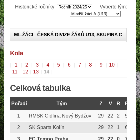
Historické ročníky:
Vyberte tým:
ML.ŽÁCI - ČESKÁ DIVIZE ŽÁKŮ U13, SKUPINA C
ML.ŽÁCI - PRAŽSKÝ PŘEBOR
Kola
ML.ŽÁCI - ČESKÁ DIVIZE ŽÁKŮ U13, SK. C - O
TITUL
|
1
|
2
|
3
|
4
|
5
|
6
|
7
|
8
|
9
|
10
|
11
|
12
|
13
|
14
|
Celková tabulka
Pořadí
Tým
Z
V
R
P
G
1
RMSK Cidlina Nový Bydžov
29
22
2
5
27
2
SK Sparta Kolín
29
22
1
6
28
3
FC Tempo Praha
29
22
0
7
27