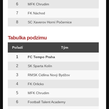
6
2
MFK Chrudim
7
2
FK Náchod
8
2
SC Xaverov Horní Počernice
Tabulka podzimu
Pořadí
Tým
1
2
FC Tempo Praha
2
2
SK Sparta Kolín
3
2
RMSK Cidlina Nový Bydžov
4
2
FK Orlicko
5
2
MFK Chrudim
6
2
Football Talent Academy