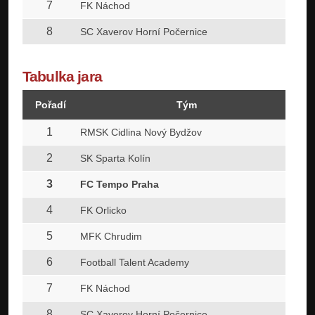
7
2
FK Náchod
8
2
SC Xaverov Horní Počernice
Tabulka jara
Pořadí
Tým
1
2
RMSK Cidlina Nový Bydžov
2
2
SK Sparta Kolín
3
2
FC Tempo Praha
4
2
FK Orlicko
5
2
MFK Chrudim
6
2
Football Talent Academy
7
2
FK Náchod
8
2
SC Xaverov Horní Počernice