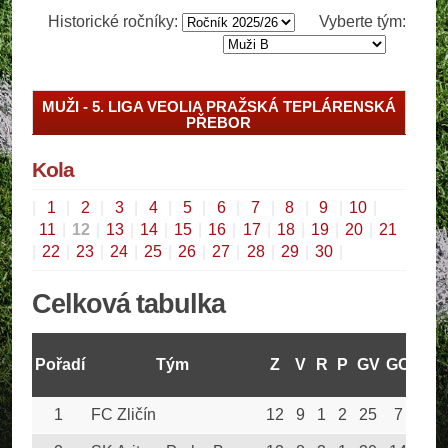
Historické ročníky:
Vyberte tým:
MUŽI - 5. LIGA VEOLIA PRAŽSKÁ TEPLÁRENSKÁ
PŘEBOR
Kola
|
1
|
2
|
3
|
4
|
5
|
6
|
7
|
8
|
9
|
10
|
11
|
12
|
13
|
14
|
15
|
16
|
17
|
18
|
19
|
20
|
21
|
22
|
23
|
24
|
25
|
26
|
27
|
28
|
29
|
30
|
Celková tabulka
Pořadí
Tým
Z
V
R
P
GV
GO
Bod
1
FC Zličín
12
9
1
2
25
7
28