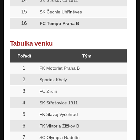
14
SK Střešovice 1911
15
SK Čechie Uhříněves
16
FC Tempo Praha B
Tabulka venku
Pořadí
Tým
1
FK Motorlet Praha B
2
Spartak Kbely
3
FC Zličín
4
SK Střešovice 1911
5
FK Slavoj Vyšehrad
6
FK Viktoria Žižkov B
7
SC Olympia Radotín