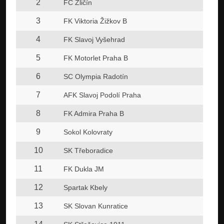
2
FC Zličín
3
FK Viktoria Žižkov B
4
FK Slavoj Vyšehrad
5
FK Motorlet Praha B
6
SC Olympia Radotín
7
AFK Slavoj Podolí Praha
8
FK Admira Praha B
9
Sokol Kolovraty
10
SK Třeboradice
11
FK Dukla JM
12
Spartak Kbely
13
SK Slovan Kunratice