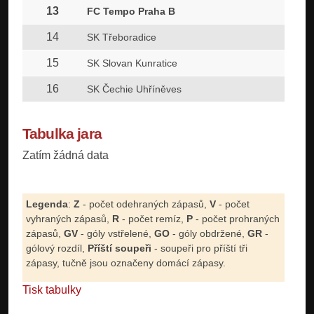
13
FC Tempo Praha B
14
SK Třeboradice
15
SK Slovan Kunratice
16
SK Čechie Uhříněves
Tabulka jara
Zatím žádná data
Legenda
:
Z
- počet odehraných zápasů,
V
- počet
vyhraných zápasů,
R
- počet remíz,
P
- počet prohraných
zápasů,
GV
- góly vstřelené,
GO
- góly obdržené,
GR
-
gólový rozdíl,
Příští soupeři
- soupeři pro příští tři
zápasy, tučně jsou označeny domácí zápasy.
Tisk tabulky