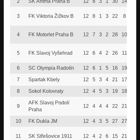
2
SK Aritma Praha B
12
8
3
1
30
14
27
3
FK Viktoria Žižkov B
12
8
1
3
22
8
25
4
FK Motorlet Praha B
12
7
3
2
28
10
24
5
FK Slavoj Vyšehrad
12
6
4
2
26
11
22
6
SC Olympia Radotín
12
6
1
5
16
19
19
7
Spartak Kbely
12
5
3
4
21
17
18
8
Sokol Kolovraty
12
4
5
3
19
18
17
AFK Slavoj Podolí
9
12
4
4
4
22
21
16
Praha
10
FK Dukla JM
12
4
3
5
27
27
15
11
SK Střešovice 1911
12
4
2
6
15
21
14