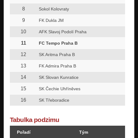
8
Sokol Kolovraty
9
FK Dukla JM
10
AFK Slavoj Podolí Praha
11
FC Tempo Praha B
12
SK Aritma Praha B
13
FK Admira Praha B
14
SK Slovan Kunratice
15
SK Čechie Uhříněves
16
SK Třeboradice
Tabulka podzimu
Pořadí
Tým