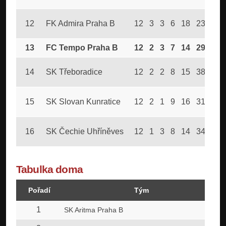
12
FK Admira Praha B
12
3
3
6
18
23
12
13
FC Tempo Praha B
12
2
3
7
14
29
9
14
SK Třeboradice
12
2
2
8
15
38
8
15
SK Slovan Kunratice
12
2
1
9
16
31
7
16
SK Čechie Uhříněves
12
1
3
8
14
34
6
Tabulka doma
Pořadí
Tým
1
SK Aritma Praha B