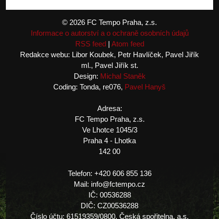
© 2026 FC Tempo Praha, z.s.
Informace o autorství a o ochraně osobních údajů
RSS feed
|
Atom feed
Redakce webu: Libor Koubek, Petr Havlíček, Pavel Jiřík
ml., Pavel Jiřík st.
Design:
Michal Staněk
Coding: Tonda, re076,
Pavel Hanyš
Adresa:
FC Tempo Praha, z.s.
Ve Lhotce 1045/3
Praha 4 - Lhotka
142 00
Telefon: +420 606 855 136
Mail: info@fctempo.cz
IČ: 00536288
DIČ: CZ00536288
Číslo účtu: 61519359/0800, Česká spořitelna, a.s.