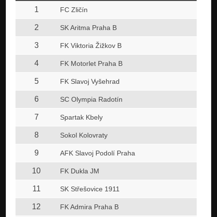
1
FC Zličín
2
SK Aritma Praha B
3
FK Viktoria Žižkov B
4
FK Motorlet Praha B
5
FK Slavoj Vyšehrad
6
SC Olympia Radotín
7
Spartak Kbely
8
Sokol Kolovraty
9
AFK Slavoj Podolí Praha
10
FK Dukla JM
11
SK Střešovice 1911
12
FK Admira Praha B