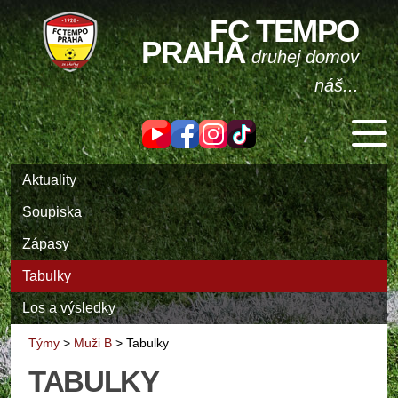
FC TEMPO
PRAHA
druhej domov
náš...
Aktuality
Soupiska
Zápasy
Tabulky
Los a výsledky
Týmy
>
Muži B
>
Tabulky
TABULKY