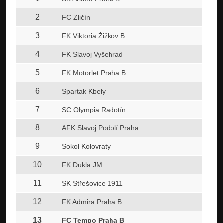
2
FC Zličín
3
FK Viktoria Žižkov B
4
FK Slavoj Vyšehrad
5
FK Motorlet Praha B
6
Spartak Kbely
7
SC Olympia Radotín
8
AFK Slavoj Podolí Praha
9
Sokol Kolovraty
10
FK Dukla JM
11
SK Střešovice 1911
12
FK Admira Praha B
13
FC Tempo Praha B