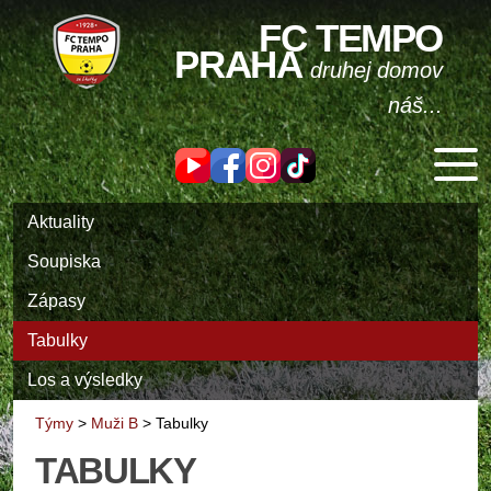
FC TEMPO
PRAHA
druhej domov
náš...
Aktuality
Soupiska
Zápasy
Tabulky
Los a výsledky
Týmy
>
Muži B
>
Tabulky
TABULKY