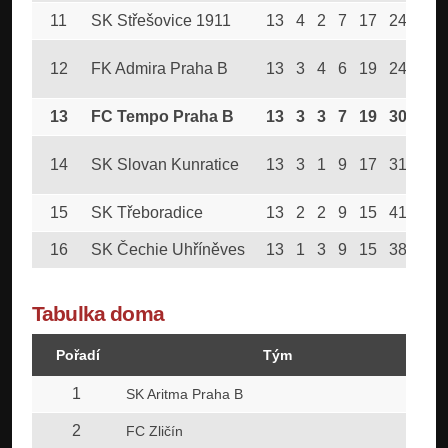
11
SK Střešovice 1911
13
4
2
7
17
24
14
12
FK Admira Praha B
13
3
4
6
19
24
13
13
FC Tempo Praha B
13
3
3
7
19
30
12
14
SK Slovan Kunratice
13
3
1
9
17
31
10
15
SK Třeboradice
13
2
2
9
15
41
8
16
SK Čechie Uhříněves
13
1
3
9
15
38
6
Tabulka doma
Pořadí
Tým
1
SK Aritma Praha B
2
FC Zličín