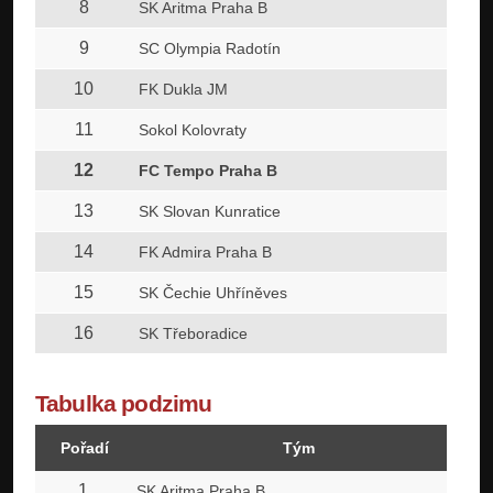
8
SK Aritma Praha B
9
SC Olympia Radotín
10
FK Dukla JM
11
Sokol Kolovraty
12
FC Tempo Praha B
13
SK Slovan Kunratice
14
FK Admira Praha B
15
SK Čechie Uhříněves
16
SK Třeboradice
Tabulka podzimu
Pořadí
Tým
1
SK Aritma Praha B