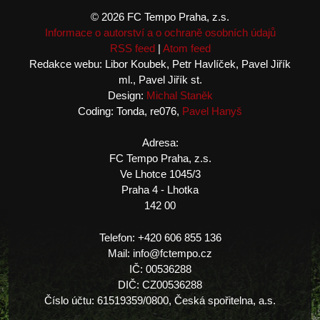
© 2026 FC Tempo Praha, z.s.
Informace o autorství a o ochraně osobních údajů
RSS feed
|
Atom feed
Redakce webu: Libor Koubek, Petr Havlíček, Pavel Jiřík
ml., Pavel Jiřík st.
Design:
Michal Staněk
Coding: Tonda, re076,
Pavel Hanyš
Adresa:
FC Tempo Praha, z.s.
Ve Lhotce 1045/3
Praha 4 - Lhotka
142 00
Telefon: +420 606 855 136
Mail: info@fctempo.cz
IČ: 00536288
DIČ: CZ00536288
Číslo účtu: 61519359/0800, Česká spořitelna, a.s.