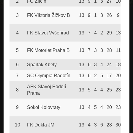
2
FC Zličín
13
9
1
3
27
10
28
3
FK Viktoria Žižkov B
13
9
1
3
26
9
28
4
FK Slavoj Vyšehrad
13
7
4
2
29
13
25
5
FK Motorlet Praha B
13
7
3
3
28
11
24
6
Spartak Kbely
13
6
3
4
24
18
21
7
SC Olympia Radotín
13
6
2
5
17
20
20
AFK Slavoj Podolí
8
13
5
4
4
25
23
19
Praha
9
Sokol Kolovraty
13
4
5
4
20
23
17
10
FK Dukla JM
13
4
3
6
28
30
15