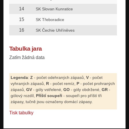
14
SK Slovan Kunratice
15
SK Třeboradice
16
SK Čechie Uhříněves
Tabulka jara
Zatím žádná data
Legenda
:
Z
- počet odehraných zápasů,
V
- počet
vyhraných zápasů,
R
- počet remíz,
P
- počet prohraných
zápasů,
GV
- góly vstřelené,
GO
- góly obdržené,
GR
-
gólový rozdíl,
Příští soupeři
- soupeři pro příští tři
zápasy, tučně jsou označeny domácí zápasy.
Tisk tabulky