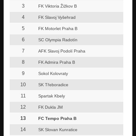
3
FK Viktoria Žižkov B
4
FK Slavoj Vyšehrad
5
FK Motorlet Praha B
6
SC Olympia Radotín
7
AFK Slavoj Podolí Praha
8
FK Admira Praha B
9
Sokol Kolovraty
10
SK Třeboradice
11
Spartak Kbely
12
FK Dukla JM
13
FC Tempo Praha B
14
SK Slovan Kunratice