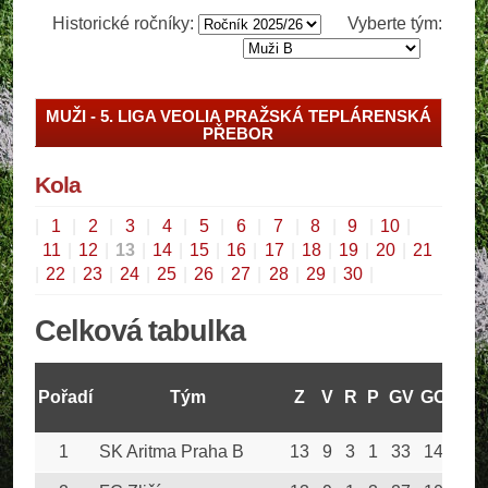
Historické ročníky:
Vyberte tým:
MUŽI - 5. LIGA VEOLIA PRAŽSKÁ TEPLÁRENSKÁ
PŘEBOR
Kola
|
1
|
2
|
3
|
4
|
5
|
6
|
7
|
8
|
9
|
10
|
11
|
12
|
13
|
14
|
15
|
16
|
17
|
18
|
19
|
20
|
21
|
22
|
23
|
24
|
25
|
26
|
27
|
28
|
29
|
30
|
Celková tabulka
Pořadí
Tým
Z
V
R
P
GV
GO
Bod
1
SK Aritma Praha B
13
9
3
1
33
14
30