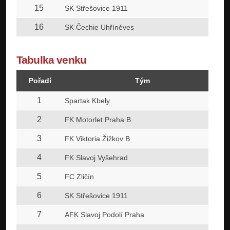
15
SK Střešovice 1911
16
SK Čechie Uhříněves
Tabulka venku
Pořadí
Tým
1
Spartak Kbely
2
FK Motorlet Praha B
3
FK Viktoria Žižkov B
4
FK Slavoj Vyšehrad
5
FC Zličín
6
SK Střešovice 1911
7
AFK Slavoj Podolí Praha